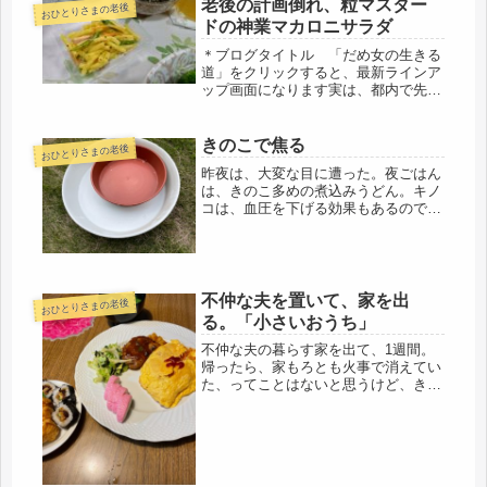
老後の計画倒れ、粒マスター
おひとりさまの老後
ドの神業マカロニサラダ
＊ブログタイトル 「だめ女の生きる
道」をクリックすると、最新ラインア
ップ画面になります実は、都内で先日
の中学幼馴染と一緒に住む計画を立て
ていたことがあった。場所は、大谷選
手が、奥様と噂の方と初めて会ったと
きのこで焦る
おひとりさまの老後
言われているナショナルトレーニング
昨夜は、大変な目に遭った。夜ごはん
セ...
は、きのこ多めの煮込みうどん。キノ
コは、血圧を下げる効果もあるので、
意識的に。秋だしね、マッタケは買え
ないけど、安価なキノコはよく食べ
る。ところが、食べ過ぎたのか、夜寝
ていて、うなされて、起きた。寝汗ビ
ッシ...
不仲な夫を置いて、家を出
おひとりさまの老後
る。「小さいおうち」
不仲な夫の暮らす家を出て、1週間。
帰ったら、家もろとも火事で消えてい
た、ってことはないと思うけど、きっ
と天国だと思って過ごしているのだろ
うな。二階の私の部屋の探索をして、
ついでに二階のトイレも使っとこ、と
いう事が、去年あったので、トイレの
蓋...