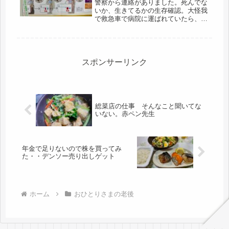
警察から連絡がありました。死んでな
いか、生きてるかの生存確認。大怪我
で救急車で病院に運ばれていたら、入
院先の病院で把握できるけど、一人暮
らしの前期高齢者、時間経過で、突然
死んでるかもしれないしね。予想通
り、今朝は、昨日より、もっと痛みは
マシ...
スポンサーリンク
総菜店の仕事 そんなこと聞いてな
いない。赤ペン先生
年金で足りないので株を買ってみ
た・・デンソー売り出しゲット
ホーム
おひとりさまの老後