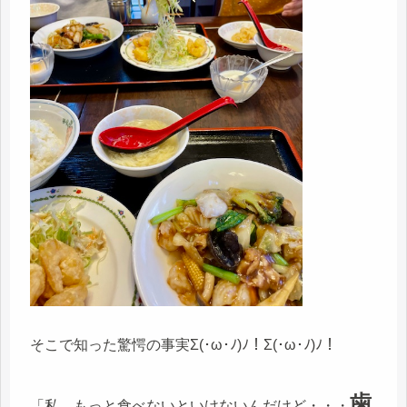
そこで知った驚愕の事実Σ(･ω･ﾉ)ﾉ！Σ(･ω･ﾉ)ﾉ！
歯
「私、もっと食べないといけないんだけど・・・