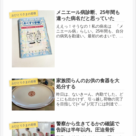
メニエール病診断、25年間も
おひとりさまの老後
違った病名だと思っていた
ええっ！そうなの！私の病名は 「メ
ニエール病」らしい。25年間も、自分
の病気を勘違い。最初のめまいで、遅
ればせながら診察を受けたのが町医者
で、当時は、保育園時代、寝る時間も
少なかったので、睡眠不足、疲労、ス
トレスから突発性難聴と診断された
の...
家族団らんのお供の食器を大
おひとりさまの老後
処分する
昨日は、ないきーん、内勤でした。ど
こにも出かけず、引っ越し荷物の完了
を目指して(=ﾟωﾟ)ﾉ完了には到達でき
ぬとも、かなり接近。各部屋、ダンボ
ール1個になる。この1個が曲者で、行
き場のない1個なので、まあいえば、
警察から生きてるかの確認で
しこりにしこった銘柄みたいな...
おひとりさまの老後
告訴は半年以内。圧迫骨折