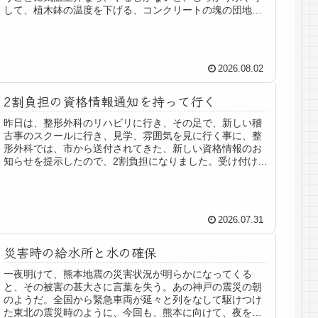
して、植木鉢の温度を下げる、コンクリートの塊の団地と
いうのは、これが、常識なんだろう...
2026.08.02
2割負担の資格情報通知を持って行く
昨日は、整形外科のリハビリに行き、その足で、新しい稽
古事のスクールに行き、見学、雰囲気を見に行く事に、整
形外科では、市から送付されてきた、新しい資格情報のお
知らせを提示したので、2割負担になりました。受け付け
で、確認すると、マイナンバーには...
2026.07.31
災害時の給水所と水の確保
一夜明けて、熊本地震の災害状況が明らかになってくる
と、その被害の甚大さに言葉を失う。あの神戸の震災の朝
のようだ。全国から緊急車両が延々と列をなして駆けつけ
た東北の震災時のように、今回も、熊本に向けて、夜を徹