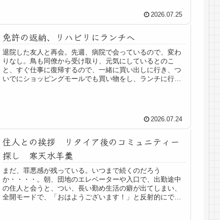
2026.07.25
免許の返納、リハビリにランチへ
退院した友人と再会。先週、病院で会っているので、変わ
りなし。鳥も同僚から受け取り、元気にしているとのこ
と、すぐ仕事に復帰するので、一緒に買い出しに行き、つ
いでにショッピングモールでも買い物をし、ランチに行
く。その後、我が家へ。訪問は、引っ越...
2026.07.24
住人との挨拶 リタイア後のコミュニティー
探し 寒天水羊羹
まだ、罪悪感が残っている。いつまで続くのだろう
か・・・・。朝、団地のエレベーターや入口で、出勤途中
の住人と会うと、つい、長い勤め生活の癖が出てしまい、
全開モードで、「おはようございます！」と反射的にでて
しまう。会社での挨拶みたい・・そして、...