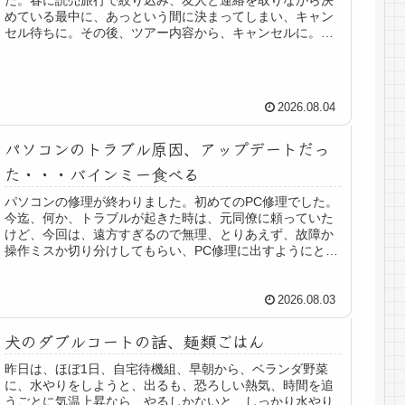
めている最中に、あっという間に決まってしまい、キャン
セル待ちに。その後、ツアー内容から、キャンセルに。ど
ういうわけか、ここ数年、花火に行き...
2026.08.04
パソコンのトラブル原因、アップデートだっ
た・・・バインミー食べる
パソコンの修理が終わりました。初めてのPC修理でした。
今迄、何か、トラブルが起きた時は、元同僚に頼っていた
けど、今回は、遠方すぎるので無理、とりあえず、故障か
操作ミスか切り分けしてもらい、PC修理に出すようにとの
指示。修理代金が高額すぎるな...
2026.08.03
犬のダブルコートの話、麺類ごはん
昨日は、ほぼ1日、自宅待機組、早朝から、ベランダ野菜
に、水やりをしようと、出るも、恐ろしい熱気、時間を追
うごとに気温上昇なら、やるしかないと、しっかり水やり