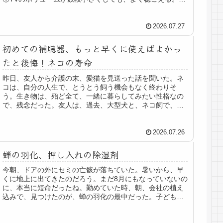
日まで18ぐらいにしていたけど。補...
2026.07.27
初めての補聴器、もっと早くに使えばよかっ
たと後悔！ネコの寿命
昨日、友人から介護の末、愛猫を見送った話を聞いた。ネ
コは、自分の人生で、とうとう飼う機会もなく終わりそ
う。生き物は、殆ど全て、一緒に暮らしてみたい性格なの
で、残念だった。友人は、過去、大型犬と、ネコ飼で、そ
の最後のネコを失ったので、喪失感も...
2026.07.26
蝉の羽化、押し入れの除湿剤
今朝、ドアの外にセミの亡骸が落ちていた。暑いから、早
くに地上に出てきたのだろう。まだ8月にもなっていないの
に、本当に短命だったね。勤めていた時、朝、会社の植え
込みで、見つけたのが、蝉の羽化の最中だった。子どもの
頃から、図鑑大好き、昆虫大好き...