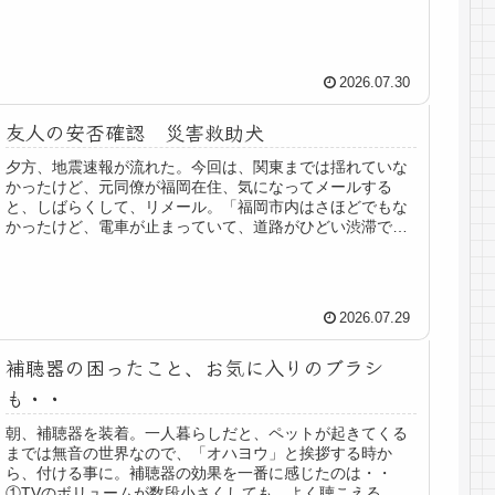
して、サイレンと赤色灯を灯し、その...
2026.07.30
友人の安否確認 災害救助犬
夕方、地震速報が流れた。今回は、関東までは揺れていな
かったけど、元同僚が福岡在住、気になってメールする
と、しばらくして、リメール。「福岡市内はさほどでもな
かったけど、電車が止まっていて、道路がひどい渋滞で、
１時間以上待ってもバスが来なくて、...
2026.07.29
補聴器の困ったこと、お気に入りのブラシ
も・・
朝、補聴器を装着。一人暮らしだと、ペットが起きてくる
までは無音の世界なので、「オハヨウ」と挨拶する時か
ら、付ける事に。補聴器の効果を一番に感じたのは・・
①TVのボリュームが数段小さくしても、よく聴こえる。昨