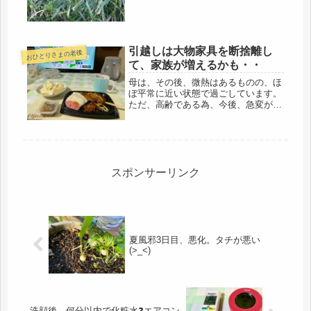
引越しは大物家具を断捨離し
おひとりさまの老後
て、家族が増えるかも・・
母は、その後、微熱はあるものの、ほ
ぼ平常に近い状態で過ごしています。
ただ、高齢である為、今後、急変があ
るかもしれないので、何処かで、腹は
括っているけど、まだ亡くなったわけ
でもないので、その後の事を考えては
いません。もしかしたら、あのまま、
コ...
スポンサーリンク
夏風邪3日目、悪化。タチが悪い
(>_<)
洗顔後、何分以内で化粧水❓エアコン