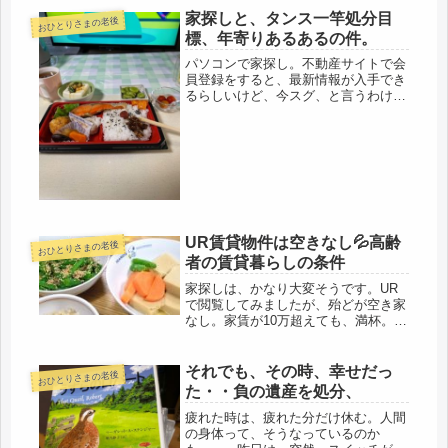
家探しと、タンス一竿処分目
おひとりさまの老後
標、年寄りあるあるの件。
パソコンで家探し。不動産サイトで会
員登録をすると、最新情報が入手でき
るらしいけど、今スグ、と言うわけで
はないので、個人情報から、毎日、山
のようなメールが届くのもうっとおし
いので、今、見れる範囲だけでも、十
分。いくつかの場所の候補を決めて、
検...
UR賃貸物件は空きなし💦高齢
おひとりさまの老後
者の賃貸暮らしの条件
家探しは、かなり大変そうです。UR
で閲覧してみましたが、殆どが空き家
なし。家賃が10万超えても、満杯。出
来れば、家賃は安いに越したことはな
いけれど、市営住宅は収入の制限があ
るので、年金額から確認すると、無理
それでも、その時、幸せだっ
おひとりさまの老後
でした。かなり低所得でないと、基
た・・負の遺産を処分、
準...
疲れた時は、疲れた分だけ休む。人間
の身体って、そうなっているのか