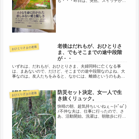
も・・・昨日は、突然、スイッチが入
ったので、まだ残っていた在庫を処分
することに。（そう言いながら、まだ
残っているけど・・笑）その時は、そ
うでもなかったけど、紐で結わいた
り、重い...
老後はだれもが、おひとりさ
おひとりさまの老後
ま、でもそこまでの途中段階
が・・
いずれは、だれもが、おひとりさま、夫婦同時に亡くなる事
は、まあないので、だけど、そこまでの途中段階なのよね、大
事なのは。友人たちをみると、なかには、離婚というのもある
けど、多めに見ても5％？3％？くらいで少ない。ほぼ、圧倒的
に仲良し夫婦ばか...
防災セット決定、女一人で生
おひとりさまの老後
き抜くリュック。
快晴の朝、超気持ちいいねぇ～(=ﾟωﾟ)
ﾉ不仲な夫は、仕事に行ったので、さ
あ、活動開始。洗濯は、朝散歩に行っ
てる間に、一度空で洗って、除菌。今
日も公園を歩いてきました。昨日、ち
ょっとだけ走ったので、お尻の筋肉が
ピリピリしていい感じだったので...