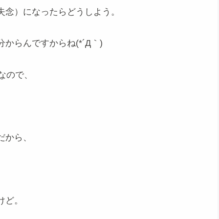
失念）になったらどうしよう。
らんですからね(*´Д｀)
なので、
だから、
けど。