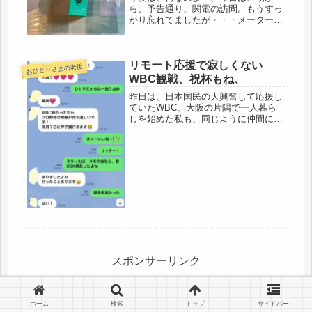
ら、予告通り、関電の訪問。もうすっ
かり忘れてましたが・・・メーターの
点検でした。朝から、キュウリの芽が
きをし、ついでに、横のスナップエン
ドウの撤去。長い間、楽しませてくれ
リモート応援で寂しくない
ました。数を数えていないけど、きっ
おひとりさまの老後
と1...
WBC観戦、祝杯もね、
昨日は、日本国民の大興奮して応援し
ていたWBC、大阪の片隅で一人暮ら
しを始めた私も、同じように仲間に入
りたくて、朝から一日、TVにくぎ付
け。ひとりでも寂しくはないよ、皆と
一緒、という気持ちで。朝ごはん、早
くから準備して、食べなきゃ応援もア
メ...
スポンサーリンク
ホーム
検索
トップ
サイドバー