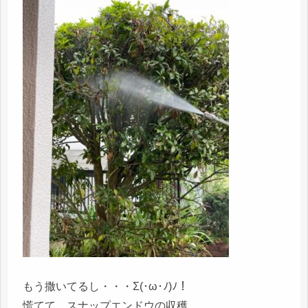
もう撒いてるし・・・Σ(･ω･ﾉ)ﾉ！
慌てて、スナップエンドウの収穫。