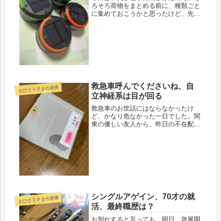
ろそろ荷物をまとめる前に、種類ごと
に集めておこうかと思ったけど、先
ず、何よりも、体力増強で、カーブス
に。友人と偶然、一緒になったので、
ランチにも行きました。終わるのを待
つ間に、百均で、スキマテープの大人
買い...
救急車呼んでくださいね、自
おひとりさまの老後
立神経系は目が回る
救急車のお世話にはならなかったけ
ど、かなり危なかった一日でした。関
東の優しい友人から、昨日の不在配達
のお中元が届きました。何もお世話し
ていないのに、恐縮です。関東に居た
時は、楽しかったよね。懐かしくなり
ました。だめ女、昨日は、緊急事態で
した...
シングルアゲイン、70才の就
おひとりさまの老後
活、最終職歴は？
お別れすると言っても、明日、急展開