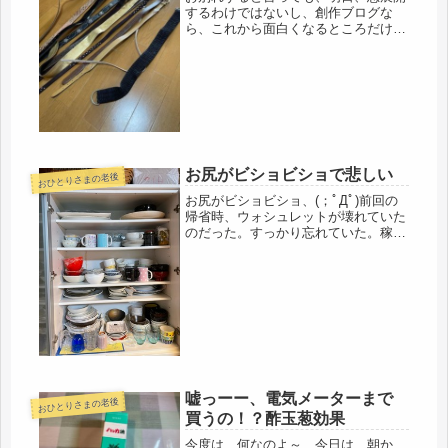
するわけではないし、創作ブログな
ら、これから面白くなるところだけ
ど、リアルブログなので、イライラす
ると思いますが、少しづつです。今日
は、雨で、不仲な夫は、ずっと居間の
ＴＶでゴルフを見ているので、ずっと
二階の...
お尻がビショビショで悲しい
おひとりさまの老後
お尻がビショビショ、(；ﾟДﾟ)前回の
帰省時、ウォシュレットが壊れていた
のだった。すっかり忘れていた。稼働
はするので、壁から外して、手にもっ
てゲーム機のように使っている（笑）
作動はしているものの、どうもセンサ
ーがボケたのか・・・前回と同じく...
嘘っーー、電気メーターまで
おひとりさまの老後
買うの！？酢玉葱効果
今度は、何なのよ～、今日は、朝か