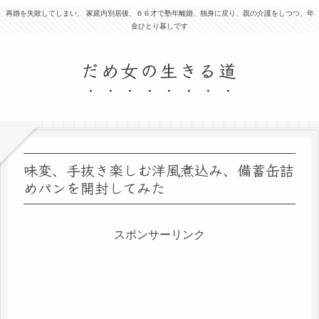
再婚を失敗してしまい、 家庭内別居後、６６才で塾年離婚、独身に戻り、親の介護をしつつ、年
金ひとり暮しです
だめ女の生きる道
味変、手抜き楽しむ洋風煮込み、備蓄缶詰
めパンを開封してみた
スポンサーリンク