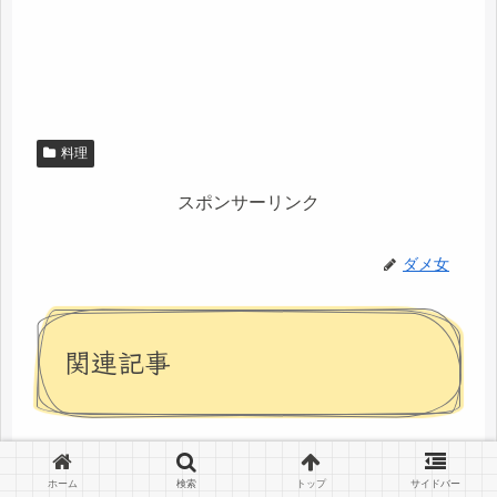
料理
スポンサーリンク
ダメ女
関連記事
メバルの煮付け、幸せの匂い
料理
ホーム
検索
トップ
サイドバー
今日は肌寒かった・・・気温の寒暖差