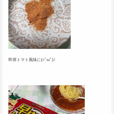
即席トマト風味に(=ﾟωﾟ)ﾉ