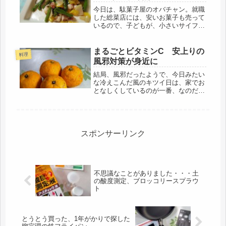
今日は、駄菓子屋のオバチャン。就職
した総菜店には、安いお菓子も売って
いるので、子どもが、小さいサイフを
首からぶら下げて買いに来る。１０円
のお菓子もあったりして、値段を覚え
るのに一苦労。マックのポテトみたい
まるごとビタミンC 安上りの
料理
なのも揚げているので、子どものこず
風邪対策が身近に
か...
結局、風邪だったようで、今日みたい
な冷えこんだ風のキツイ日は、家でお
となしくしているのが一番、なのだけ
ど・・・「じゃあ、代わりにお願い
ね、」はひとり暮らしには通用しな
い。まずは、風邪対応の食事の買い出
し。そして、身体を鍛えるのも、結局
は、己...
スポンサーリンク
不思議なことがありました・・・土
の酸度測定、ブロッコリースプラウ
ト
とうとう買った、1年がかりで探した