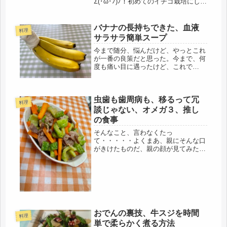
Σ(･ω･ﾉ)ﾉ！初めてのイチゴ栽培にして
は、なかなかな出来具合。まだ数日は
かかりそうだけれど、一気に、赤くな
ってきました。今日は、近所の元同僚
バナナの長持ちできた、血液
料理
が蕪狩りに来てくれて、またまた...
サラサラ簡単スープ
今まで随分、悩んだけど、やっとこれ
が一番の良策だと思った。今まで、何
度も痛い目に遇ったけど、これで
OK。バナナの事です。スーパーで買
ってきても、翌日、翌々日にはふにゃ
ふにゃ。どちらかと言うと、固めが好
虫歯も歯周病も、移るって冗
きなので、冷蔵庫はダメだし、涼しい
料理
部屋で...
談じゃない、オメガ３、推し
の食事
そんなこと、言わなくたっ
て・・・・・よくまあ、親にそんな口
がきけたものだ、親の顔が見てみた
い・・・実は、子どもの小言はまだあ
って、そんなに矢継ぎ早に言われて
も、年寄りだから、覚えてられない
し、すぐ忘れますけど・・（笑）先
日、乗っている車に乗...
おでんの裏技、牛スジを時間
料理
単で柔らかく煮る方法