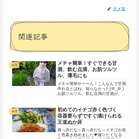
ダメ女
関連記事
メチャ簡単！すぐできる甘
料理
酒、飲む点滴、お肌ツルツ
ル、薄毛にも
メチャ簡単やーーん！こんなんで甘酒
作れるとはね、知らなかった(＠_＠;)
お肌ツルツル、飲む点滴の甘酒が、こ
れから、いつでも飲めるぞ！朝から甘
酒作りに取り掛かる。メチャクチャ簡
単でした。材料は、「米麹」と「水」
初めてのイチゴ赤く色づく
料理
だけ、米麹は、たくさん欲しかった...
容器要らずですぐ漬けられる
王道ぬか床
真っ赤だな～真っ赤だな～イチゴが赤
く色着き始めました💗躍りたくなる