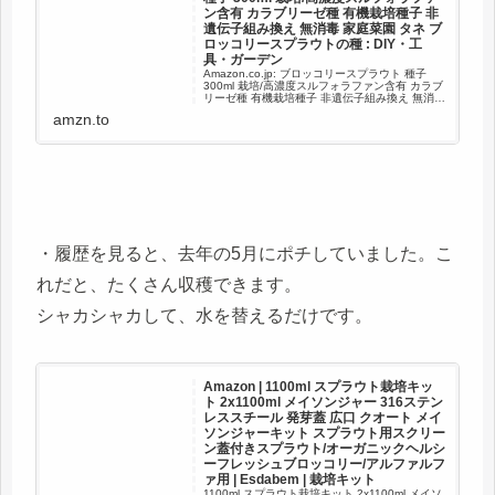
ン含有 カラブリーゼ種 有機栽培種子 非
遺伝子組み換え 無消毒 家庭菜園 タネ ブ
ロッコリースプラウトの種 : DIY・工
具・ガーデン
Amazon.co.jp: ブロッコリースプラウト 種子
300ml 栽培/高濃度スルフォラファン含有 カラブ
リーゼ種 有機栽培種子 非遺伝子組み換え 無消毒
家庭菜園 タネ ブロッコリースプラウトの種 :
amzn.to
DIY・工具・ガーデン
・履歴を見ると、去年の5月にポチしていました。こ
れだと、たくさん収穫できます。
シャカシャカして、水を替えるだけです。
Amazon | 1100ml スプラウト栽培キッ
ト 2x1100ml メイソンジャー 316ステン
レススチール 発芽蓋 広口 クオート メイ
ソンジャーキット スプラウト用スクリー
ン蓋付きスプラウト/オーガニックヘルシ
ーフレッシュブロッコリー/アルファルフ
ァ用 | Esdabem | 栽培キット
1100ml スプラウト栽培キット 2x1100ml メイソ