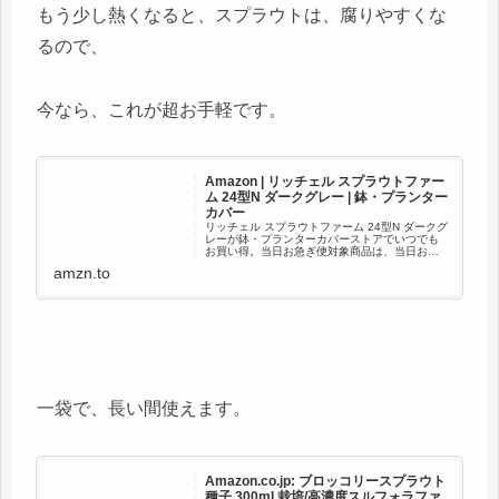
もう少し熱くなると、スプラウトは、腐りやすくな
るので、
今なら、これが超お手軽です。
Amazon | リッチェル スプラウトファー
ム 24型N ダークグレー | 鉢・プランター
カバー
リッチェル スプラウトファーム 24型N ダークグ
レーが鉢・プランターカバーストアでいつでも
お買い得。当日お急ぎ便対象商品は、当日お届
け可能です。アマゾン配送商品は、通常配送無
amzn.to
料（一部除く）。
一袋で、長い間使えます。
Amazon.co.jp: ブロッコリースプラウト
種子 300ml 栽培/高濃度スルフォラファ