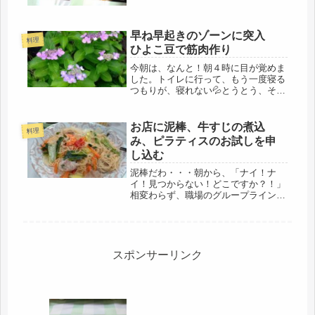
ウン？聞いた事のあるフレーズ(*'▽')
そうだ、もうすぐクリスマスなんだも
の、全く何の予定もないけど（笑）30
早ね早起きのゾーンに突入
代後半の独身時代の12月が、...
料理
ひよこ豆で筋肉作り
今朝は、なんと！朝４時に目が覚めま
した。トイレに行って、もう一度寝る
つもりが、寝れない💦とうとう、そん
な年寄りになってしまったのかと、愕
然としたけれど、考えたら、昨夜、10
時過ぎに寝落ちしていたので、とりあ
お店に泥棒、牛すじの煮込
料理
えず６時間は寝たようです。昨日
み、ピラティスのお試しを申
は、...
し込む
泥棒だわ・・・朝から、「ナイ！ナ
イ！見つからない！どこですか？！」
相変わらず、職場のグループライン
は、昼夜問わず、送信されてくるの
で、私は、見ない事にしてい
る・・・・大抵、その内容は、出勤す
ればわかることで、緊急を要する重要
事項でもない。今...
スポンサーリンク