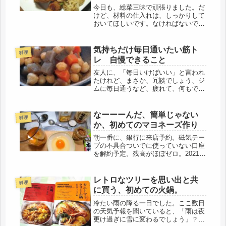
今日も、総菜三昧で頑張りました。だ
けど、材料の仕入れは、しっかりして
おいてほしいです。なければないで、
なんとか仕立てるけど、同じ作るな
ら、美味しく作りたいです。今日は、
持病の薬が最後のシートになったの
気持ちだけ毎日通いたい筋ト
料理
で、朝から、駅前の医者に行ってきま
レ 自慢できること
した。...
友人に、「毎日いけばいい」と言われ
たけれど、まさか、冗談でしょう、ジ
ムに毎日通うなど、疲れて、何もでき
なくなる💦友人は、数年前ボーリング
を始めた時、「投げたいから、毎日行
ってる」と言っていたけど、彼女は、
なーーーんだ、簡単じゃない
料理
30代か40代で始めたバトミントンで...
か、初めてのマヨネーズ作り
朝一番に、銀行に来店予約。磁気テー
プの不具合ついでに使っていない口座
を解約予定。残高がほぼゼロ。2021年
６月までに開設しているので、1320円
は取られないけど・・・どちらにして
も、身の回りをシンプルに。新札に切
レトロなツリーを思い出と共
料理
り替わると、窓口は混みそうな...
に買う、初めての火鍋。
冷たい雨の降る一日でした。ここ数日
の天気予報を聞いていると、「雨は夜
更け過ぎに雪に変わるでしょう」？？