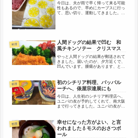
今日は、夫が雨で早く帰って来る可能
性もあるので、早めにカーブスに行っ
て、思い切り、運動してきました。と
いっても、サークルの運動器具を２周
するだけだけだけど・・気が付くと、
２周していました。熱中(=ﾟωﾟ)ﾉ帰り
に駅前で買い物をし、急いで帰宅...
人間ドッグの結果で凹む 和
料理
風チキンソテー クリスマス
やっと人間ドッグの結果が郵送されて
きました。届いたのが、夕方近くで、
凹んでいます。腫瘍があります、とい
う診断はなかったけれど、どうも、最
近、見えにくいと感じていた
ら・・・・眼底検査で所見が認められ
初のシチリア料理、バッバル
料理
ます、精密検査を必要とします。眼科
ーチへ、俵屋宗達展にも
を受診して...
今日は、人生初のシチリア料理店へ、
ユニバの友が予約してくれて、南大阪
まで行ってきました。ユニバの友が、
シチリアが舞台のゴッドファーザー三
部作全部観たと言っていたので、それ
なら私もと、先日の休日に診たのだけ
幸せになった方がよい、と言
料理
ど、私は、流血が苦手だとハッキリ認
われました💧モスのおさつボ
識...
ール