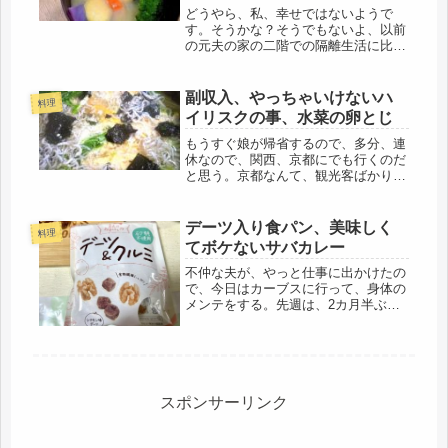
どうやら、私、幸せではないようで
す。そうかな？そうでもないよ、以前
の元夫の家の二階での隔離生活に比べ
たら、天と地ぐらい自由で楽しいけ
ど・・・・昨日は、美容室に行く前に
ジムへ、中学の友人が「毎日行ったら
副収入、やっちゃいけないハ
料理
いい」と言うので、試しに２日連続で
イリスクの事、水菜の卵とじ
行って...
もうすぐ娘が帰省するので、多分、連
休なので、関西、京都にでも行くのだ
と思う。京都なんて、観光客ばかりな
のに・・・・お花見？京都の桜なら、
丸山公園より、私は、常照皇寺の桜が
好きだけど、聞かれてもいないので、
デーツ入り食パン、美味しく
料理
黙っています。要らぬお世話。ついで
てボケないサバカレー
に...
不仲な夫が、やっと仕事に出かけたの
で、今日はカーブスに行って、身体の
メンテをする。先週は、2カ月半ぶり
で、今日がその2回目。やっぱり緩い
運動でもジムに行くと、体調がよくな
るし、活動的になる。体脂肪は33％、
骨格筋率は23.2％ダメだな。60...
スポンサーリンク