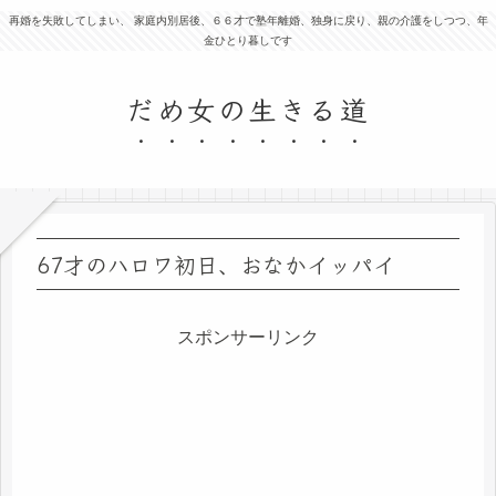
再婚を失敗してしまい、 家庭内別居後、６６才で塾年離婚、独身に戻り、親の介護をしつつ、年
金ひとり暮しです
だめ女の生きる道
67才のハロワ初日、おなかイッパイ
スポンサーリンク