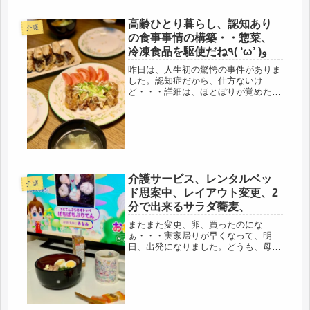
高齢ひとり暮らし、認知あり
介護
の食事事情の構築・・惣菜、
冷凍食品を駆使だね٩( ‘ω’ )و
昨日は、人生初の驚愕の事件がありま
した。認知症だから、仕方ないけ
ど・・・詳細は、ほとぼりが覚めたこ
ろに・・・しかし、ビックリしたわ
(￣Д￣)ﾉ昨日も、買い物、庭仕事、家
事の一日でした。高齢、独居、認知の
生活。その食事事情。母は、毎朝、味
噌汁...
介護サービス、レンタルベッ
介護
ド思案中、レイアウト変更、2
分で出来るサラダ蕎麦、
またまた変更、卵、買ったのにな
ぁ・・・実家帰りが早くなって、明
日、出発になりました。どうも、母
は、私が帰って来るのを避けているよ
うです。何か隠している？イタズラし
た子供が隠すみたいな、そんな発想な
のかなぁ・・・ケアマネージャーと話
していると...