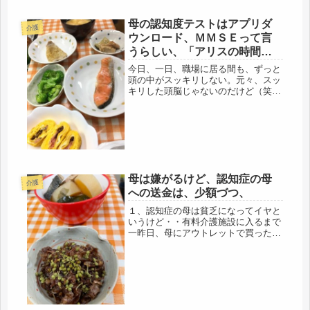
が帰ってきても、「知らんかった」で
は済まない問題だと思うので、今度、
母の認知度テストはアプリダ
介護
聞いてみようと思います。ワクチン接
ウンロード、ＭＭＳＥって言
種後、ま...
うらしい、「アリスの時間」
お勧め映画です。
今日、一日、職場に居る間も、ずっと
頭の中がスッキリしない。元々、スッ
キリした頭脳じゃないのだけど（笑）
何だろうと考えたら、そこにあったも
のは、母の認知症の危惧でした。今
迄、そういう心配もなかったのに、87
才になって、少し、確実に、変な所が
出...
母は嫌がるけど、認知症の母
介護
への送金は、少額づつ、
１、認知症の母は貧乏になってイヤと
いうけど・・有料介護施設に入るまで
一昨日、母にアウトレットで買ったお
菓子と、スダチを送ると電話をしまし
た。外出は、禁止されているので、母
は、どこにも出かけないので、在宅か
どうかを確認する必要もないけど、一
応...