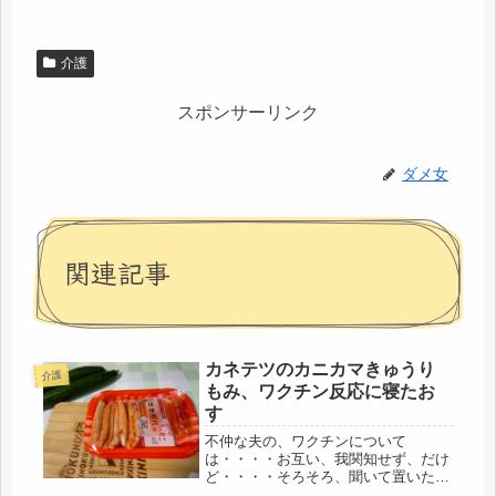
介護
スポンサーリンク
ダメ女
関連記事
カネテツのカニカマきゅうり
介護
もみ、ワクチン反応に寝たお
す
不仲な夫の、ワクチンについて
は・・・・お互い、我関知せず、だけ
ど・・・・そろそろ、聞いて置いた方
がいいような気がします。万が一、娘