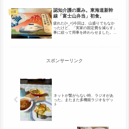
認知介護の重み。東海道新幹
介護
線「富士山弁当」初食。
疲れた(>_<)今回は、山盛りでもなか
ったけど、「実家の固定費を減らす」
事に絞って用事を終わらせました。・
ＮＴＴの固定電話を解約。・水道の基
本料金を無くす。・庭の剪定費用の削
減。上記3項目は、完了。母が、出戻
り娘のしんせきとの付き合いを封じ...
スポンサーリンク
ネットが繋がらない時、ラジオがあ
った。またまた多機能ラジオをゲッ
ト