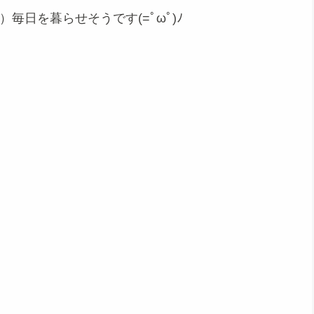
毎日を暮らせそうです(=ﾟωﾟ)ﾉ