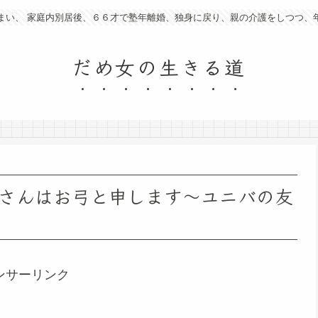
まい、 家庭内別居後、６６才で塾年離婚、独身に戻り、親の介護をしつつ、
だめ女の生きる道
さんはお弓と申します～ユニバの友
ンサーリンク