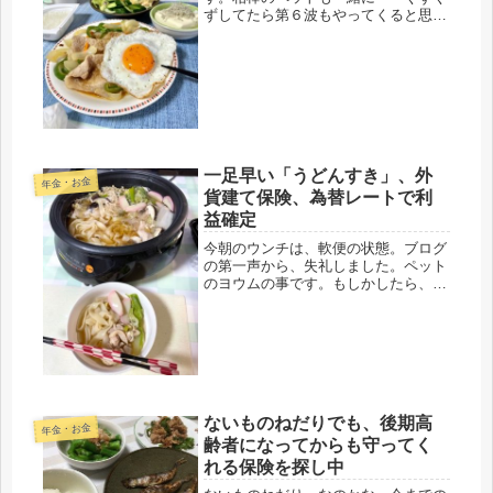
ずしてたら第６波もやってくると思
う。それより、娘も結婚したので、こ
の家に居座る理由もなくなったので最
近、断捨離を復活させて、また思い切
り処分しています。昨日は、Ｔシャツ
を処分...
一足早い「うどんすき」、外
年金・お金
貨建て保険、為替レートで利
益確定
今朝のウンチは、軟便の状態。ブログ
の第一声から、失礼しました。ペット
のヨウムの事です。もしかしたら、餌
の関係かもしれないと、消費期限の最
も遠い、最後に購入したラウディブッ
シュの封を開けて、昨日から与える事
に。在庫は、どれも期限切れではない
け...
ないものねだりでも、後期高
年金・お金
齢者になってからも守ってく
れる保険を探し中