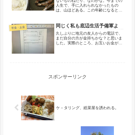
ないものねだり、なのかな。今までの
人生で、手に入れられなかったもの
は、山ほどある。この年齢になると思
うのは、共に労わりあい寄り添える伴
侶の存在、残念ながら得られなかっ
た。メソメソしていても仕方ないの
同じく私も底辺生活予備軍よ
年金・お金
で、となると、健康とお金は、努力す
久しぶりに地元の友人からの電話で、
れば頂け...
まだ自分の方が金持ちかな？と思いま
した。実際のところ、お互いお金がな
いのは同じだけど、年金額が彼女より
ちょっと上回る。ふふ、それだけの差
だけど、そこだけは、勝ってました。
後は大負け、たまには勝つとか負けと
か...
スポンサーリンク
ケ－タリング、総菜屋を誘われる。