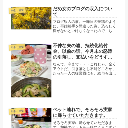
だめ女のブログの収入につい
年金・お金
て
ブログ収入の事。一昨日の投稿のよう
に、再婚相手を間違った為、恐ろしく
稼がないといけなくなったので、ちょ
うど、その頃、就職先の給与だけでは
全く足りない予想は出来たので、ショ
ボイけど(*'ω'*)人生で初の起業をし
不仲な夫の嘘、持続化給付
年金・お金
た。ところが、意外と、経費にお...
金、以前の話、今月末の怒涛
の引落し、支払いをどうする
かの話、
なんで、今まで・・・これじゃ、全く
アウトだ、引き落とし不能どころか、
たった一人の従業員にも、給与も出せ
ない・・・大丈夫、なんてものじゃな
い。おかしいんじゃないの！昨日、持
続化給付金の手続きで、不仲な夫に、
通帳を出すように指示。去年の暮れに
借...
ペット連れで、そろそろ実家
年金・お金
に帰らせていただきます。
そろそろ実家に帰らせていただきま
す。相棒のペットも一緒に＾＾ぐずぐ