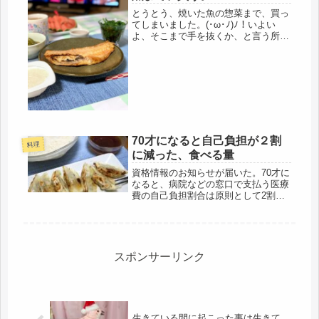
とうとう、焼いた魚の惣菜まで、買っ
てしまいました。(･ω･ﾉ)ﾉ！いよい
よ、そこまで手を抜くか、と言う所。
以前から、ちょいちょい、気になって
いた魚売り場の、焼き魚。魚食べたい
けど、暑いしなぁ・・・・ホッケは、
自分で焼いて、塩分が多かったので...
70才になると自己負担が２割
料理
に減った、食べる量
資格情報のお知らせが届いた。70才に
なると、病院などの窓口で支払う医療
費の自己負担割合は原則として2割に
なるそうだ。ただし、現役並みの所得
がある人は3割のまま。誕生日からか
なりすぎているけど・・・同封の「資
格情報のお知らせ」のミニ版を切り
取...
スポンサーリンク
生きている間に起こった事は生きて