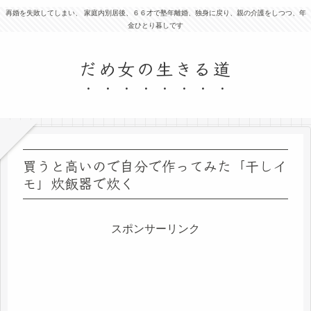
再婚を失敗してしまい、 家庭内別居後、６６才で塾年離婚、独身に戻り、親の介護をしつつ、年
金ひとり暮しです
だめ女の生きる道
買うと高いので自分で作ってみた「干しイ
モ」炊飯器で炊く
スポンサーリンク