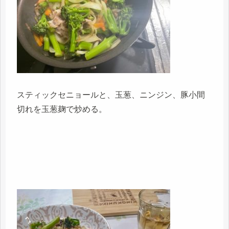
スティックセニョールと、玉葱、ニンジン、豚小間
切れを玉葱麹で炒める。