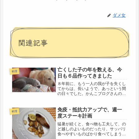
ダメ女
関連記事
亡くした子の年を数える、今
料理
日も６品作ってきました
８年前に、もう一人の我が子を失くし
てからは、長いようで、あっという間
の日々でした。かんこブログさんの愛
犬を見送ったことへの記事を読んで、
そういえば・・・・最近、やっと、在
りし日の姿、写真を見れるようになり
免疫・抵抗力アップで、週一
料理
ました。（ちなみに、バグダットカフ
度ステーキ計画
ェ...
猛暑が続くと、食べ物も工夫して、の
ど越しのよいものだったり、サッパリ
食べやすいものばかり食べてしまうの
で、体重が落ちてきた。長生きできる