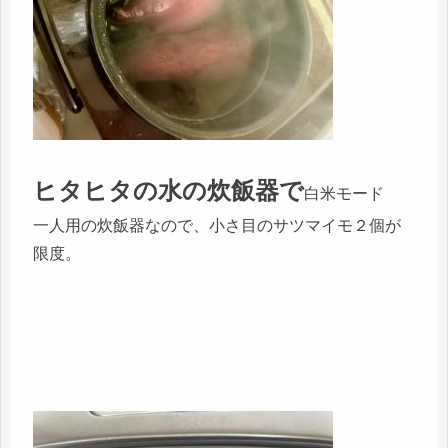
ヒタヒタの水の炊飯器で
白米モード
一人用の炊飯器なので、小さ目のサツマイモ２個が
限度。