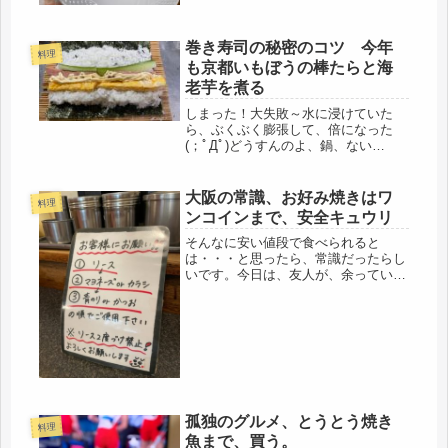
のは、ややポッチャリ体型。甘いお菓
子で太るのは、もったいないので、出
巻き寿司の秘密のコツ 今年
来ることなら、食事で太りたい。自分
料理
の...
も京都いもぼうの棒たらと海
老芋を煮る
しまった！大失敗～水に浸けていた
ら、ぶくぶく膨張して、倍になった
(；ﾟДﾟ)どうすんのよ、鍋、ない
し・・・別れた夫の家に置いてきた
わ。慌ててポチしたけど、年末で、ま
だ届かず。今日は、休みになったの
大阪の常識、お好み焼きはワ
料理
で、朝から、デパートへ母の正月のお
ンコインまで、安全キュウリ
菓子を買い...
そんなに安い値段で食べられると
は・・・と思ったら、常識だったらし
いです。今日は、友人が、余っている
野菜の支柱を持ってきてくれたので、
ちょうど、昼時、名物、行列のできる
「お好み焼き」を食べに行くことに。
大阪に戻ってきて、鉄板の前に座るの
初めて...
孤独のグルメ、とうとう焼き
料理
魚まで、買う。