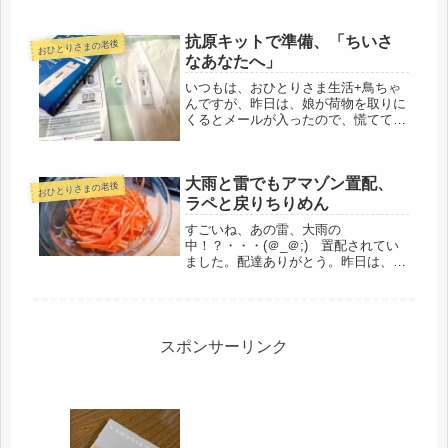
抗原キットで準備、「ちいさ
おひとりさまの老後
なあなたへ」
いつもは、おひとりさま生活+鳥ちゃ
んですが、昨日は、娘が荷物を取りに
くるとメールが入ったので、慌てて、
準備しておいた抗原検査キットで、ウ
ィルスを調べました。深く入れるの
は、オウェーとなるけど、しっかり調
大雨と雷でもアマゾン置配、
べておこうと、頑張って、のどの奥と
おひとりさまの老後
鼻の...
ラペと戻りちりめん
すごいね、あの雷、大雨の
中！？・・・(＠_＠;) 置配されてい
ました。配達ありがとう。昨日は、大
音量の雷と雨音だった。雨戸を替えて
おいて、よかった。築60年の雨風にさ
らされて、引っ越した時は、あばら家
だったので、雨戸の本体はしっかりし
ていて...
スポンサーリンク