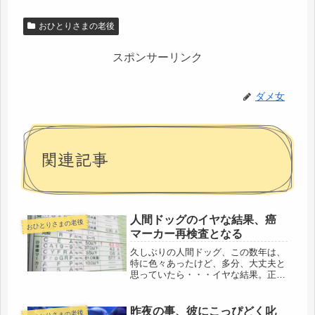
おひとりさまの老後
スポンサーリンク
ダメ女
関連記事
人間ドッグのイヤな結果、癌
おひとりさまの老後
マーカー再検査となる
久しぶりの人間ドッグ、この数年は、
特に色々あったけど、多分、大丈夫と
思っていたら・・・イヤな結果。正式
な検査報告は数週間後に郵送されてく
るけど、大きな人間ドッグ専門の機関
なので、当日に血液検査の結果はある
昨夜の事、彼にこっぴどく叱
おひとりさまの老後