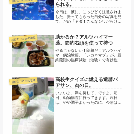
程度は知らされる。東京、港区の慈恵
られる。
医...
今日は、彼に、こっぴどく注意されま
した。撮ってもらった自分の写真を見
て、だめ「ヤダ！こんなシワだらけの
肉まんみたいな顔、情けないわぁ～」
というと、友「何言ってるの！お手入
れしてないんだから、当たり前よ」友
助かるか？アルツハイマー
おひとりさまの老後
「私なんて、化粧江水、乳液、マッサ
薬。節約右頭を使って待つ
ー...
やるじゃないか！朗報だ！アルツハイ
マー病治験薬、「レカネマブ」が、最
終段階の臨床試験（治験）で有効性を
確認。エーザイが、症状悪化を有意に
抑制とのニュース。早くも、米で認知
症薬申請予定だそうだ。団塊世代のそ
高校生クイズに燃える還暦バ
れに、間に合うかが、微妙なところだ
おひとりさまの老後
け...
アサン、肉の日。
いよいよ、満を持して、ですよ、明
日、動物病院に行ってきます。昨日
は、やや調子よかったのに、今朝は、
また下痢。起きた時から、「オナカイ
タイノ？」と喋っている。きっと下痢
だと思ったら、下痢だった。だからと
言って、診察の際、医師の前で、「オ
ナカ、...