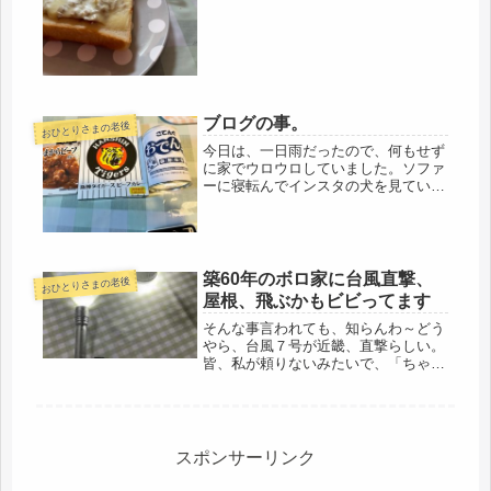
での数時間でまた身体中ガチガチに冷
え...
ブログの事。
おひとりさまの老後
今日は、一日雨だったので、何もせず
に家でウロウロしていました。ソファ
ーに寝転んでインスタの犬を見ていた
だけ。夜中にポチしたお茶と、腐葉土
が届きました。雨の日の配達、ご苦労
様です。腐葉土は安いなと思ったら、
随分と小さな袋でしたが、土に混ぜる
だ...
築60年のボロ家に台風直撃、
おひとりさまの老後
屋根、飛ぶかもビビってます
そんな事言われても、知らんわ～どう
やら、台風７号が近畿、直撃らしい。
皆、私が頼りないみたいで、「ちゃん
と買い出ししてあるのか」「もの箸竿
は下ろしてあるか」「庭の飛びそうな
ものは避難させたか」と、確認メー
ル。ハイ忘れておりました。しか
し・・・...
スポンサーリンク