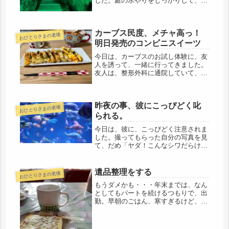
した。庭の水やりをしっかりして、出
発です。一泊二日なので、長期、家を
空けるわけでもないし、明日、帰宅。
毎日、蝶が飛んでいるので、葉山椒だ
カーブス民度、メチャ高っ！
けはしっかり✅して行こうと思いま
おひとりさまの老後
す。...
明日発売のコンビニスイーツ
今日は、カーブスのお試し体験に、友
人を誘って、一緒に行ってきました。
友人は、整形外科に通院していて、
「カーブスとかジムに行ってみるのも
いいですよ」とアドバイスを受けてい
たようで、タイミングよく、私が通い
昨夜の事、彼にこっぴどく叱
始め勧めたので、背中を押したような
おひとりさまの老後
形に...
られる。
今日は、彼に、こっぴどく注意されま
した。撮ってもらった自分の写真を見
て、だめ「ヤダ！こんなシワだらけの
肉まんみたいな顔、情けないわぁ～」
というと、友「何言ってるの！お手入
れしてないんだから、当たり前よ」友
遺品整理をする
おひとりさまの老後
「私なんて、化粧江水、乳液、マッサ
もうダメかも・・・年末までは、なん
ー...
としてもパートを続けるつもりで、出
勤。早朝のごはん、寒すぎるけど、夕
食が早いのでお腹がすくので、食べる
ことにしています。食べれば、身体も
温まるような気がするから。スーパー