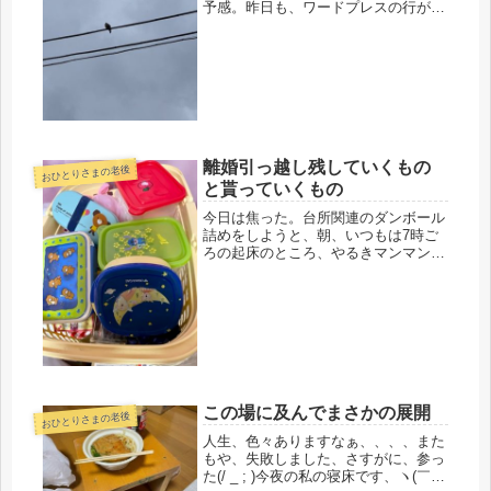
予感。昨日も、ワードプレスの行が変
になっていて、写真もアッチコッチに
飛んでいた。多分、更新されていると
思うのだけど、サーバーが追いついて
ないのかも。読みにくいので、短めで
ア...
離婚引っ越し残していくもの
おひとりさまの老後
と貰っていくもの
今日は焦った。台所関連のダンボール
詰めをしようと、朝、いつもは7時ご
ろの起床のところ、やるきマンマン
で、6時過ぎに起きたのに、夫は、今
日もズル休み。雨も降っていないの
に・・・・過去、晴天でも休んでいる
と私の機嫌が悪いので、（本当は、Ｔ
Ｖのゴ...
この場に及んでまさかの展開
おひとりさまの老後
人生、色々ありますなぁ、、、、また
もや、失敗しました、さすがに、参っ
た(/ _ ; )今夜の私の寝床です、ヽ(￣д