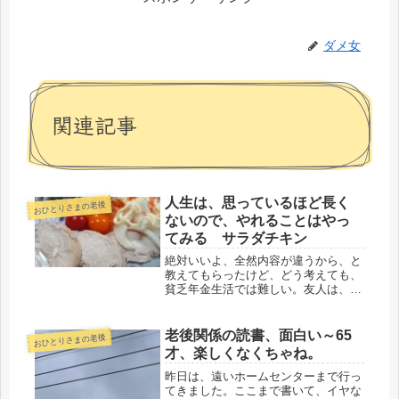
ダメ女
関連記事
人生は、思っているほど長く
おひとりさまの老後
ないので、やれることはやっ
てみる サラダチキン
絶対いいよ、全然内容が違うから、と
教えてもらったけど、どう考えても、
貧乏年金生活では難しい。友人は、都
内住みの高収入の夫がいる専業主婦。
立場が違うと言うのを勘違いしないよ
うに！2年前、関西から、子どもの進
老後関係の読書、面白い～65
おひとりさまの老後
学の為に都内に転居してきた。当時、
才、楽しくなくちゃね。
運...
昨日は、遠いホームセンターまで行っ
てきました。ここまで書いて、イヤな