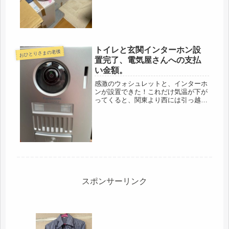
いい年して似合わない、」「それ着た
ら...
トイレと玄関インターホン設
おひとりさまの老後
置完了、電気屋さんへの支払
い金額。
感激のウォシュレットと、インターホ
ンが設置できた！これだけ気温が下が
ってくると、関東より西には引っ越し
たものの、寒い。毎日、お尻がビシャ
ビシャで、無意識にトイレから遠ざか
り、便秘になりかけていた(-_-;)師走に
かけ訪問者にしても慣れてない...
スポンサーリンク