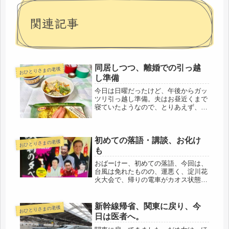
関連記事
同居しつつ、離婚での引っ越
おひとりさまの老後
し準備
今日は日曜だったけど、午後からガッ
ツリ引っ越し準備。夫はお昼近くまで
寝ていたようなので、とりあえず、午
後からにしました。このダンボールの
タワーの横に食卓があり、夫はそこで
食事をしているようです。気の毒だけ
初めての落語・講談、お化け
ど、仕方ないねぇ・・(´-ω-`)転...
おひとりさまの老後
も
おばーけー、初めての落語、今回は、
台風は免れたものの、運悪く、淀川花
火大会で、帰りの電車がカオス状態で
した。でも、台風よりはマシかな
（笑）落語は・・・怪談噺、落語あ
り、講談ありでその上、本物？のお化
新幹線帰省、関東に戻り、今
おひとりさまの老後
けでも出てくるし・・・よく喋るお化
日は医者へ。
けさん、...