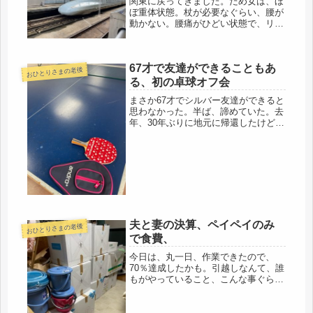
関東に戻ってきました。だめ女は、ほ
ぼ重体状態。杖が必要なぐらい、腰が
動かない。腰痛がひどい状態で、リュ
ックに重要物を詰め込み、キャリーも
持っての移動。その上、庭仕事もあっ
たので、腰がほぼ死にかけてるけど、
67才で友達ができることもあ
何事も、タイミング。今、頑張れば
おひとりさまの老後
と、...
る、初の卓球オフ会
まさか67才でシルバー友達ができると
思わなかった。半ば、諦めていた。去
年、30年ぶりに地元に帰還したけど、
もう忘れ去られた存在だと思ってい
た。14年勤務した金融の同僚はたくさ
んいるけど、自分の住む近所では、全
く知り合いもナシ。ご近所情報も入...
夫と妻の決算、ペイペイのみ
おひとりさまの老後
で食費、
今日は、丸一日、作業できたので、
70％達成したかも。引越しなんて、誰
もがやっていること、こんな事ぐらい
やれなくてどうする、と言う所。衣類
だけが残ってるけど・・・・来週、友
人の助っ人があるので、「そんなの、