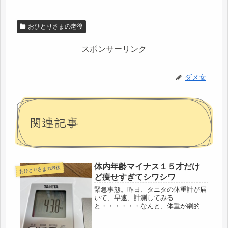
おひとりさまの老後
スポンサーリンク
ダメ女
関連記事
体内年齢マイナス１５才だけ
おひとりさまの老後
ど痩せすぎてシワシワ
緊急事態。昨日、タニタの体重計が届
いて、早速、計測してみる
と・・・・・・なんと、体重が劇的に
43.8キロまで減っていた。これは、急
性胃腸炎で、吐いたり下痢で、多分一