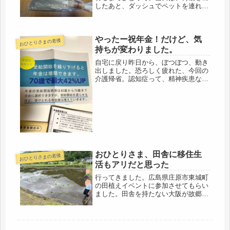
したあと、ダッシュでペットを連れて
関西に移動。荷物と競争だ。夜に到着
すると、翌朝には荷物は到着、引っ越
しの運び入れ。当日の食料も持ち込ま
やったー祝年金！だけど、気
ないといけない。何しろ、近所にコン
おひとりさまの老後
ビ...
持ちが変わりました。
自宅に戻り昨日から、ぼつぼつ、動き
出しました。恐ろしく疲れた、今回の
介護帰省。認知症って、精神疾患なん
だろうな、特に初期状態はそうらしい
ですよ。過去、ヘルパーで短期間、働
いたことはあったけど、認知症利用者
はいなかった。精神的な問題を抱えた
う...
おひとりさま、田舎に移住生
おひとりさまの老後
活もアリだと思った
行ってきました。広島県庄原市東城町
の田植えイベントに参加させてもらい
ました。田舎を持たない大阪が故郷、
生まれた時から川と言えば、道頓堀と
土佐堀川、淀川しか知らない浪速女
（笑）その昔は、日本でも有数のマズ
イ水で育ったのですが、（現在は改