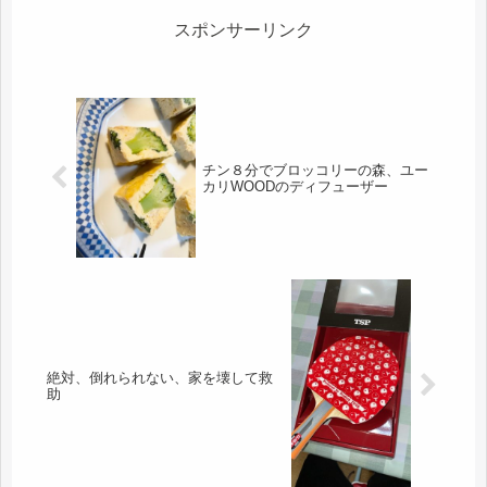
善）今...
スポンサーリンク
チン８分でブロッコリーの森、ユー
カリWOODのディフューザー
絶対、倒れられない、家を壊して救
助