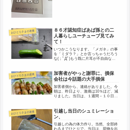
時的な数字だろうから、そのうち戻る
と思うけど・・・高齢になると、爆食
いができ...
８６才認知症ばあば孫との二
おひとりさまの老後
人暮らしユーチューブ見てみ
て！
いつかこうなります。「メガネ」の事
を「ミダラ？」とか言っちゃうだろう
な(；ﾟДﾟ)もう既に片耳が不自由なの
で、聞き間違いも多いし・・。認知症
アルアルは、母で経験済だけど、（母
は無口な方ですが）先日から、紛失し
加害者がやっと謝罪に、損保
おひとりさまの老後
た物探しが続いているワタシ、この...
会社は今話題の大手損保
加害者側から、連絡がありました。今
朝は、昨日より、激痛は10％ほど、減
りました。当日は、１週間－１０日ほ
どしたら、電話します、という事だっ
たので、その期間に、怪我の状況も落
ち着くと考えた上での今日だったのか
引越し当日のシュミレーショ
おひとりさまの老後
も・・・慣れているのかも。最初に
ン、
電...
引越しの為の体力作り。当然、全部終
わるまでひとりで。当日は、荷物を出