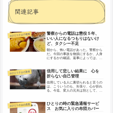
関連記事
警察からの電話は懲役５年、
おひとりさまの老後
いい人になるつもりはないけ
ど、タクシー不足
朝から、怖い電話があった。警察から
だ。今回の事故を物損にするか、人身
にするかの確認。返事によっては、加
害者が、懲役５年、罰金100万という
事らしい。東南アジアから出稼ぎに来
日して、ちょっとした気の緩みから起
信用して悲しい結果に 心を
おひとりさまの老後
こった事故。自国には、子どもと奥
折らない自己管理
さ...
信用している人に裏切られると言うの
は、こういうのも、矢張り、心が折れ
る。今迄、変人の元夫は別として、他
人に騙されたり、裏切られたり、とい
う事がなかったのかもしれない。「裏
切られる」というのは、どこか、自分
ひとりの時の緊急通報サービ
おひとりさまの老後
自身が過度の期待をしていた結果だと
ス お気に入りの布団カバー
思...