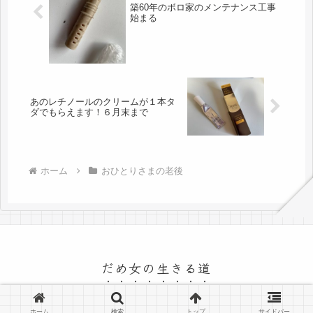
築60年のボロ家のメンテナンス工事
始まる
あのレチノールのクリームが１本タ
ダでもらえます！６月末まで
ホーム
おひとりさまの老後
だめ女の生きる道
© 2015 だめ女の生きる道.
ホーム
検索
トップ
サイドバー