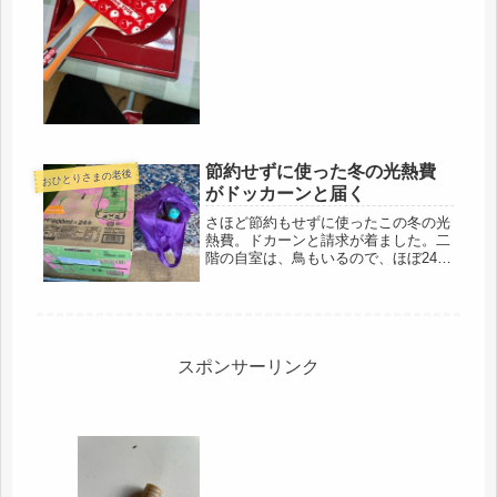
に・・・・人気がない様子。ヘルパー
さんは...
節約せずに使った冬の光熱費
おひとりさまの老後
がドッカーンと届く
さほど節約もせずに使ったこの冬の光
熱費。ドカーンと請求が着ました。二
階の自室は、鳥もいるので、ほぼ24時
間暖房。一畳用ホットカーペットは24
時間稼働。今日みたいに暖かいと、昼
の時間はゲージの暖房だけにするけ
ど、寒いと、ブルブル震えていま
す。...
スポンサーリンク