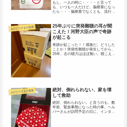
もし、一人の時に・・・・と言って
も、いつも一人だけど、脳梗塞になっ
たら・・・脳梗塞でなくとも、流行り
病になったら・・・と、ここまでは考
えたことはあっても、多分、大丈夫
(=ﾟωﾟ)ﾉ心配事の９割は起こらない、
25年ぶりに突発難聴の耳が聞
おひとりさまの老後
と考えないようにしていた。心配し
こえた！河野大臣の声で奇跡
て...
が起こる
奇跡が起こった！！感激だ。どうした
ことか！突発性難聴が発生してから、
25年、左の聴力はほぼ無い。聴こえな
い。ところがだ、今日、夕食の後、引
っ越し準備で疲れて少し横になろう
と、食後なので、右を下にしてベッド
に横になった。なので、聴こえる方の
耳...
絶対、倒れられない、家を壊
おひとりさまの老後
して救助
絶対、倒れられない。と言うのも、数
年前、緊急事態になった時の事。ヘル
パーさんが訪問予定の日に、インター
ホンを鳴らしても、ドアを叩いても、
声かけしても家の中は全く、応答な
し。それまでは必ず母が出てきたの