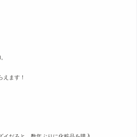
M。
らえます！
ズイだろと、数年ぶりに化粧品を購入。