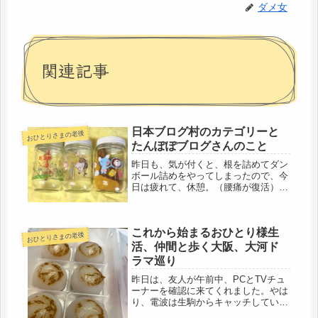
ダメ女
関連記事
日本ブログ村のカテゴリーと
おひとりさまの老後
たんぽぽブログさんのこと
昨日も、気が付くと、根を詰めてダン
ボール詰めをやってしまったので、今
日は疲れて、休憩。（腰痛が復活）夫
も仕事をズル休みしたようで、居間に
居るので、食器類は整理できず。いく
ら出て行くからと言って、あまりにバ
これから始まるおひとり様生
タバタするのもイヤだし、スマートに
おひとりさまの老後
荷...
活、仲間と歩く大阪、大河ド
ラマ巡り
昨日は、友人が午前中、PCとTVチュ
ーナーを確認に来てくれました。やは
り、電波は生駒からキャッチしている
のに、何かで見れなくなっているそう