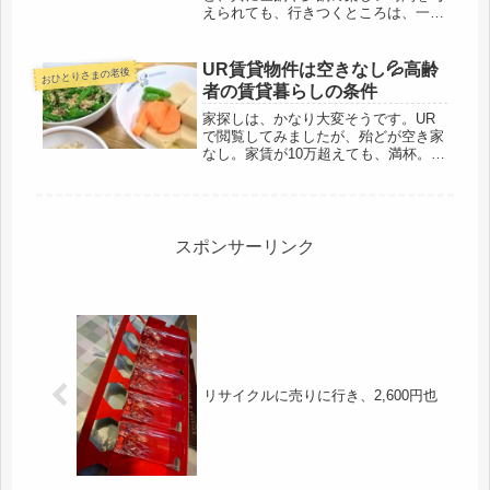
えられても、行きつくところは、一人
の侘しい食事。仕方ないよね、これが
私の選んだ道なのだから。身軽で自由
だけど、原点に戻ると、また一人。今
UR賃貸物件は空きなし💦高齢
おひとりさまの老後
日は、初めてシルバー人材で申し込ん
者の賃貸暮らしの条件
だ庭...
家探しは、かなり大変そうです。UR
で閲覧してみましたが、殆どが空き家
なし。家賃が10万超えても、満杯。出
来れば、家賃は安いに越したことはな
いけれど、市営住宅は収入の制限があ
るので、年金額から確認すると、無理
でした。かなり低所得でないと、基
準...
スポンサーリンク
リサイクルに売りに行き、2,600円也