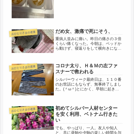
です。以前、設定のサービスで、やめ
ておいた方がよいと言われた３月の
TVチューナーは、ダウンロードする
と...
だめ女、激痛で死にそう、
おひとりさまの老後
重病人並みに痛い。昨日の痛さの３倍
くらい痛くなった。今朝は、ベッドか
ら動けず、寝返りをして横向きになっ
てから、少しづつ起きようと計画した
けれど、どこもかしこも痛い。昨夜
は、疲れて早く寝たので、朝方、トイ
コロナ太り、Ｈ＆Ｍの左ファ
おひとりさまの老後
レに起きようとしても、起きられず。
スナーで救われる
尺取...
シルバーウィーク最終日は、１１０番
のお世話にもならず、無事終了しまし
た。(＾ω＾)とにかく、早朝に起き
て、夫が寝ている間に、キッチンでの
仕事は終えるので、割と、忙しいで
す。鳥の水も替えたり、クーラーBOX
初めてシルバー人材センター
の保冷材も交換、換気に消毒を終え
おひとりさまの老後
て、...
を安く利用、ベトナム行きた
い
でも、やっぱり、一人。友人や知人
と、共に昼餉や夕餉の楽しい時間を与