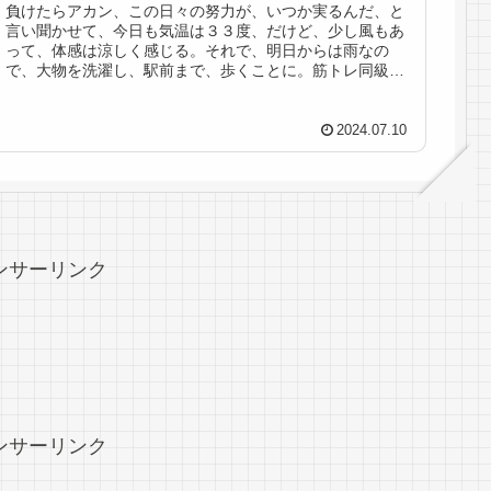
負けたらアカン、この日々の努力が、いつか実るんだ、と
言い聞かせて、今日も気温は３３度、だけど、少し風もあ
って、体感は涼しく感じる。それで、明日からは雨なの
で、大物を洗濯し、駅前まで、歩くことに。筋トレ同級生
は、５時前に起きているそうなので、...
2024.07.10
ンサーリンク
ンサーリンク