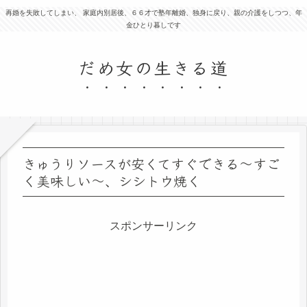
再婚を失敗してしまい、 家庭内別居後、６６才で塾年離婚、独身に戻り、親の介護をしつつ、年
金ひとり暮しです
だめ女の生きる道
きゅうりソースが安くてすぐできる～すご
く美味しい～、シシトウ焼く
スポンサーリンク