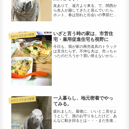
友ありて、遠方より来る、で、関西か
ら友人が越してきたと喜んでいたら、
ホント、春は別れと出会いの季節だ
わ・・・・・チャリで行ける距離に越
してきた友人が、元の家に帰って行き
ました。今回は、あの我慢強い友人
いざと言う時の家は、市営住
が、短期間で、決めて戻ったので、よ
おひとりさまの老後
っぽど...
宅・雇用促進住宅も視野に
今日も、我が家の商売道具のトラック
は見当たらず。不仲な夫は、売っちゃ
ったのだろうか？買い替えないから、
アチコチ修理が多く、修理代一式の費
用を計算したら、買い替えの方が安く
済むのに、もう働く意欲が薄れてきた
のだと思う。もう70代半ばだから、
分...
一人暮らし、地元密着でやっ
おひとりさまの老後
てみる。
疲れました。最後に、いいとこ見せよ
うとして、孫のお守りをしたけど、あ
んなに動き回るとは・・・まだ生後8
か月なのに(´ﾟдﾟ｀)ベビサークルも何