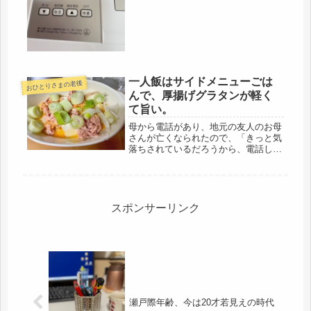
性胃腸炎で、吐いたり下痢で、多分一
時的な数字だろうから、そのうち戻る
と思うけど・・・高齢になると、爆食
いができ...
一人飯はサイドメニューごは
おひとりさまの老後
んで、厚揚げグラタンが軽く
て旨い。
母から電話があり、地元の友人のお母
さんが亡くなられたので、「きっと気
落ちされているだろうから、電話して
あげなさい」とのこと。そのあたり、
認知症でアルツハイマーでもしっかり
しています。母とほぼ同じ年齢の方な
ので、若くして突然死ではないし、友
人...
スポンサーリンク
瀬戸際年齢、今は20才若見えの時代