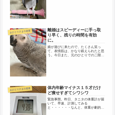
もないので、クションや、毛布、マッ
ト、色々集めてバリケードを作り、と
りあえず、怪我もさせず、明日、...
離婚はスピーディーに手っ取
おひとりさまの老後
り早く、残りの時間を有効
に。
娘が遊びに来たので、たくさん笑っ
て、表情筋は、かなり鍛えられたと思
う。今日また、元のひとりでの二階生
活に戻りました。普段、二人だけの会
話だから、あっと言う間に、新語を吸
収した模様（笑）明日から、うるさく
なるかも・・・(;'∀')娘は、いつの...
体内年齢マイナス１５才だけ
おひとりさまの老後
ど痩せすぎてシワシワ
緊急事態。昨日、タニタの体重計が届
いて、早速、計測してみる
と・・・・・・なんと、体重が劇的に
43.8キロまで減っていた。これは、急