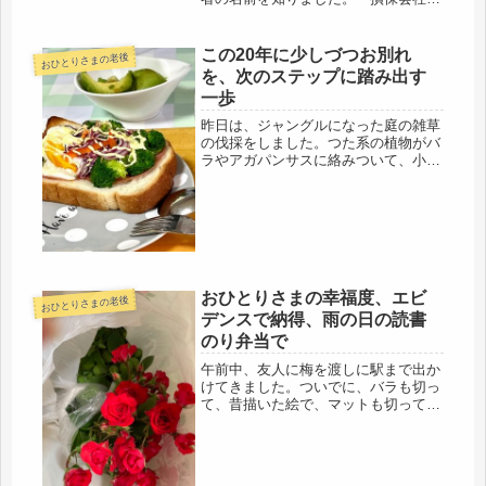
行の診断書・同意書・入院通院交通費
明細書と、・収容品および損害明細書
確認すると、治療が終わり、一件落着
この20年に少しづつお別れ
おひとりさまの老後
になった時点で返送するようです。う
を、次のステップに踏み出す
っ...
一歩
昨日は、ジャングルになった庭の雑草
の伐採をしました。つた系の植物がバ
ラやアガパンサスに絡みついて、小山
のようになっていたので、強剪定で、
スッキリしました。不仲な夫は、自分
が植えた芝生だけは、芝刈り機で刈っ
ているので、私が、花壇の雑草を抜か
な...
おひとりさまの幸福度、エビ
おひとりさまの老後
デンスで納得、雨の日の読書
のり弁当で
午前中、友人に梅を渡しに駅まで出か
けてきました。ついでに、バラも切っ
て、昔描いた絵で、マットも切って額
装したのを、貰ってもらいました。と
りあえず、断捨離は進行中ですから。
駅の改札横で、5分ほど話し、別れま
した。雨なので、バス待ちの時間、そ