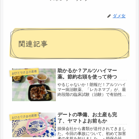
ダメ女
関連記事
助かるか？アルツハイマー
おひとりさまの老後
薬。節約右頭を使って待つ
やるじゃないか！朗報だ！アルツハイ
マー病治験薬、「レカネマブ」が、最
終段階の臨床試験（治験）で有効性を
確認。エーザイが、症状悪化を有意に
抑制とのニュース。早くも、米で認知
症薬申請予定だそうだ。団塊世代のそ
デートの準備、お土産も完
れに、間に合うかが、微妙なところだ
おひとりさまの老後
け...
了、ヤマトよお前もか
損保会社から書類が送付されてきまし
た。今回の事故について、初めて加害
者の名前を知りました。・損保会社発