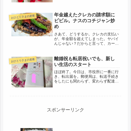
の...
年金越えたクレカの請求額に
おひとりさまの老後
ビビル。ナスのコチジャン炒
め
さあて、どうするか。クレカの支払い
が、年金額を超えてしまった。ヤバイ
んじゃない？だからと言って、カード
業務に15年のクソキャリア（;´д｀）
不渡りは出さないけど、年金内で支払
いを抑えると言いながら、これでは、
離婚祝も転居祝いでも、新し
おひとりさまの老後
情けない。まず、原因の究明。そし...
い生活のスタート
ほぼ終了。今日は、市役所に一番に行
き、転出届を。郵便局は、転送手続き
をしたにも関わらず、変わらず配達さ
れている。先週転送処理を依頼した
際、１週間必要と言われたけど、当て
にならない。市役所の窓口は、親切な
方も居れば、めんどくさそうに鷹揚な
口の...
スポンサーリンク