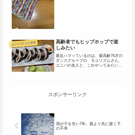
ってくるつもりもあったけど、雑草抜
きや、庭仕事、押入れの整理で、出来
ず。既に決めているのは、大物家具の
タンスは置いていくし、娘のベッドも
置い...
高齢者でもヒップホップで楽
おひとりさまの老後
しみたい
最近ハマッているのは、最高齢76才の
ダンスグループの モユリズムさん、
ユニバの友人と、これやってみたいよ
ね、という心境でいます。ヒップ、ホ
ップって、高齢者には向くと思う。普
段の生活ではありえない動き、パフォ
ーマンス。私の住む街には、ダンス
ス...
スポンサーリンク
我が子を失い7年。親より先に逝く子
の不幸