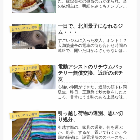
た。建設会社の担当の方が来られ、当
の依頼主は、明細をみてもチンプンカ
ンプンだけど、根気よく、1行づつ、
説明してくださった。できるだけ、無
駄のないように、削れるところは、再
一日で、北川景子になれるジ
度寸法を測り、考えてくださいまし
おひとりさまの老後
た。...
ム・・・
すごいジムに入った友人。ホント！？
天満繁盛亭の電車の待ち合わせ時間の
連絡で、開いた口がふさがらないほ
ど、ビックリ。朝から連絡がなかった
と思ったら、友「朝からジムに初めて
行ってきた」・・・やったね、おめで
電動アシストのリチウムバッ
おひとりさまの老後
とう、友「プールで数時間泳いで、エ
テリー無償交換、近所のポチ
アロ...
友
心強い仲間ができた。近所の筋トレ同
級生、昨日、玉葱麹で炒め物をしたと
ころ、非常にうま味のある上品な味つ
けになったとの事。麹って、味がまろ
やか、その上、塩と玉葱と麹だけの天
然素材。妙な添加物も一切入ってない
引っ越し荷物の選別、思い切
おひとりさまの老後
ので、安心。お試しサンプルで、功を
り処分、
奏...
引越す際の、家具の選別。何を運ぶ
か、処分、するか、置いて行くか。今
回の帰省は、設置場所のスペースを測