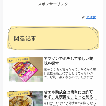
スポンサーリンク
ダメ女
関連記事
アマゾンでポチして楽しい趣
おひとりさまの老後
味を探す
腹をくくると言ったって、そうそう毎
日覚悟も新たにするわけでもないの
で、原則、楽天家なので、たまにはマ
ジにしっかりしようよ、という所。昨
日の娘からの写メや動画を見ていて、
ふと思いついた事。前歯が二本生えて
省エネ助成金は簡単には許可
きて、離乳食はモグモグ期。メチャ、
おひとりさまの老後
可愛...
出ず、見積書を、じっと見る
今日は、いよいよ見積書の到着となっ