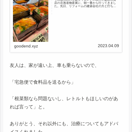
店の北海道物産展に、朝一番から行ってきまし
た。先日、リフォームの建築会社の方と打ち合
わせ時、土曜日は阪急の北海道展に行くからと
話していたら、「ああ、いいですよね、あっと
いう間に３万ぐらい買っちゃうか...
2023.04.09
goodend.xyz
友人は、家が遠い上、車も乗らないので、
「宅急便で食料品を送るから」
「根菜類なら問題ないし、レトルトもほしいのがあ
れば言って」と。
ありがとう、それ以外にも、治療についてもアドバ
イスくれました。