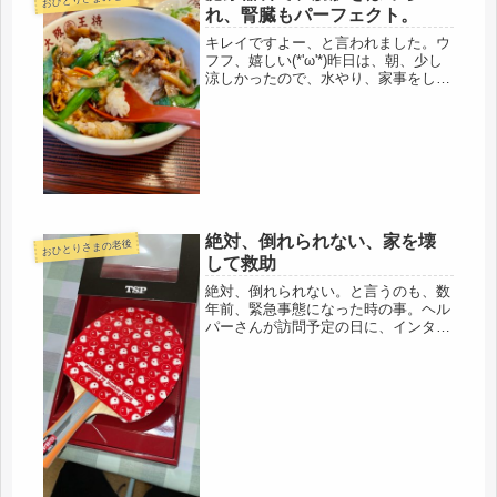
れ、腎臓もパーフェクト。
キレイですよー、と言われました。ウ
フフ、嬉しい(*'ω'*)昨日は、朝、少し
涼しかったので、水やり、家事をして
から、カーブスへ。休んだ分だけ、身
体は衰える。駅前のスーパー２件まわ
って終了。今日は、医者に。高血圧の
降圧剤とバセドウの薬。バセド...
絶対、倒れられない、家を壊
おひとりさまの老後
して救助
絶対、倒れられない。と言うのも、数
年前、緊急事態になった時の事。ヘル
パーさんが訪問予定の日に、インター
ホンを鳴らしても、ドアを叩いても、
声かけしても家の中は全く、応答な
し。それまでは必ず母が出てきたの
に・・・・人気がない様子。ヘルパー
さんは...