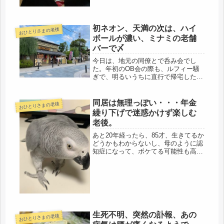
初ネオン、天満の次は、ハイ
おひとりさまの老後
ボールが濃い、ミナミの老舗
バーで〆
今日は、地元の同僚とで呑み会でし
た。年初のOB会の際も、ルフィー騒
ぎで、明るいうちに直行で帰宅したの
で、地元に帰り、初めてのネオン(=ﾟ
ωﾟ)ﾉ遅れての参加は7時まで仕事の同
僚、当時は社内の旅行部門のエキスパ
同居は無理っぽい・・・年金
おひとりさまの老後
ートでした。でも、自社の旅行部門...
繰り下げで迷惑かけず楽しむ
老後。
あと20年経ったら、85才、生きてるか
どうかもわからないし、母のように認
知症になって、ボケてる可能性も高い
です。あと20年なんて、あっと言う間
だと思う。65才、無職、年金開始で、
何かしらのアルバイトはするつもりに
していますが、社保に加入する...
生死不明、突然の訃報、あの
おひとりさまの老後