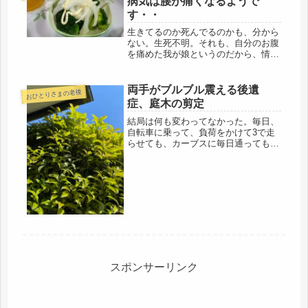
病気は腰が痛くなるようで
す・・
生きてるのか死んでるのかも、分から
ない。生死不明。それも、自分のお腹
を痛めた我が娘というのだから、情け
ない。前回も、7ヶ月、メールも電話
もなく、随分と心配していたのに、ケ
ロッとしてニーサの問い合わせをして
両手がブルブル震える後遺
おひとりさまの老後
きたので、こりゃ、心配していたら、
症、庭木の剪定
身...
結局は何も変わってなかった。毎日、
自転車に乗って、負荷をかけて3で走
らせても、カーブスに毎日通っても、
卓球を始めても、毎朝、甘酒の豆乳割
りを飲んでも、通販生活のイワシせん
べいを食べても、おじゃこを食べて
も、金山寺味噌を食べても・・・・・
昨日...
スポンサーリンク