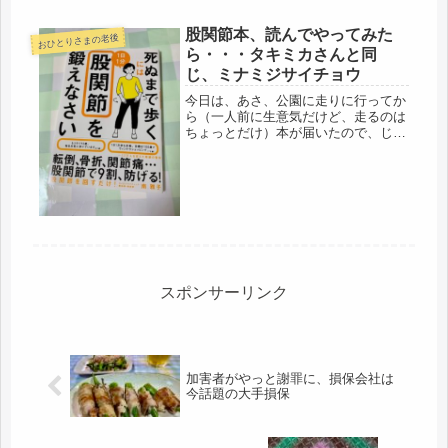
し、下剤を飲み続け、腸を空にして、
昼頃から検査に入った。その後は、意
股関節本、読んでやってみた
おひとりさまの老後
識ナシ、夕方、医者が病室に回って来
ら・・・タキミカさんと同
て、...
じ、ミナミジサイチョウ
今日は、あさ、公園に走りに行ってか
ら（一人前に生意気だけど、走るのは
ちょっとだけ）本が届いたので、じっ
くり読んで試していました。あの、股
関節の本です。死ぬまで歩くの
ね・・・・寝たきりはヤダナ(;´･ω･)第
一、おむつは困る。昔、母の介護も
見...
スポンサーリンク
加害者がやっと謝罪に、損保会社は
今話題の大手損保