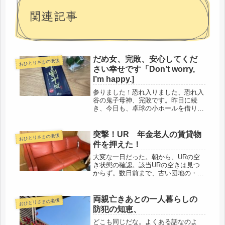
関連記事
だめ女、完敗、安心してくだ
おひとりさまの老後
さい幸せです「Don’t worry,
I’m happy.]
参りました！恐れ入りました、恐れ入
谷の鬼子母神、完敗です。昨日に続
き、今日も、卓球の小ホールを借りら
れたので、卓球三昧。昨日、送迎して
くれた友人が、今日も来てくださるこ
とに。帰りにスーパーに寄って買い物
突撃！UR 年金老人の賃貸物
おひとりさまの老後
をしたいなど、口が裂けても言えな
件を押えた！
い。甘...
大変な一日だった。朝から、URの空
き状態の確認。該当URの空きは見つ
からず。数日前まで、古い団地の・・
ちょっとなぁ・・と引きそうになる物
件の空きはあったのに、それも、全部
埋まっていた。その後、銀行の貸金庫
両親亡きあとの一人暮らしの
おひとりさまの老後
へ。用事は済ませて、帰宅。のんびり
防犯の知恵、
昼...
どこも同じだな。よくある話なのよ