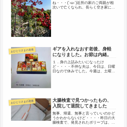
ね・・・(´-ω-`)近所の家のご両親が相
次いで亡くなられ、長らく空き家にな
っていた家が、売りに出された。の
が、前回の帰省の際、それからに数か
月、古い家なので買い手がなかったよ
うで、今回、更地にすることになっ...
ギアを入れなおす老後、身軽
おひとりさまの老後
になりました。お節は内緒。
１．身の上話みたいになったけ
ど・・・・不仲な夫は、今日は、日曜
日なので休みでした。今週は、土曜、
日曜と連休にはせず、月曜日が雨なの
で日曜、月曜の連休にしたようです。
70代なので、疲れるのだと思います。
「自営は、80でも90でも働けるん
だ、」...
大腸検査で見つかったもの、
おひとりさまの老後
入院して退院してきました
無事、帰還、無事と言っていいのかど
うかわからないけど・・・・昨日の大
腸検査で、発見されたポリープは、切
除。昨日、朝、8時半に病院に到着