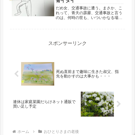
骨イタイ
だめ女、交通事故に遭う。まさか、こ
れって、青天の霹靂、交通事故と言う
のは、何時の世も、いついかなる場合
も突然やってくる。そういいながら、
こうしてブログを書いているので、生
命に異常はなかったわけですが・・・
イタイ、イタイ。今朝は、朝７時前か
ら...
スポンサーリンク
死ぬ直前まで趣味に生きた叔父、指
先を動かすのは大事かも・・・
連休は家庭菜園だらけネット通販で
買い足し予定
ホーム
おひとりさまの老後