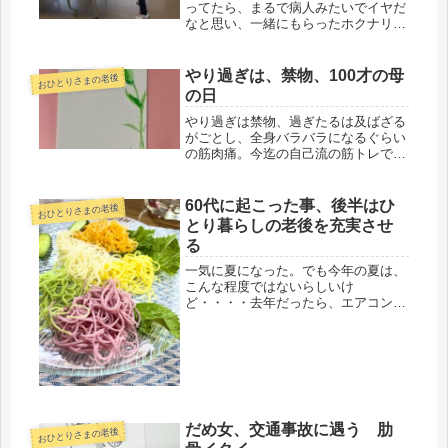
ってたら、まるで病人みたいでイヤだ
なと思い、一緒にもらったホクナリン
テープを胸に貼って寝たら、大成功！
朝まで、咳も出ずに熟睡できる。爆睡
したので、体力回復。今日は寒い雨の
やり過ぎは、禁物、100才の母
おひとりさまの老後
一日だったけど、早朝から、洗濯完
の日
了、...
やり過ぎは禁物、過ぎたるは及ばざる
がごとし、全身バラバラになるぐらい
の筋肉痛。今迄の自己流の筋トレでは
全く平気だったのに・・という事は、
鍛えられてなかったという事なのか
も。歩くのもなんとか、と言う状態
60代に起こった事、後半はひ
おひとりさまの老後
で、朝から卓球教室へ。今日は、コー
とり暮らしの老後を充実させ
チがマ...
る
一気に夏になった。でも今年の夏は、
こんな程度ではないらしいけ
ど・・・・去年だったら、エアコンを
除湿モードで稼働させていたけど、ヨ
ウムが10才になり、去年、長い間、お
腹を壊していたので、様子見。もしか
したら、体質が変わったのかもしれな
い。人間...
だめ女、交通事故に遇う 肋
おひとりさまの老後