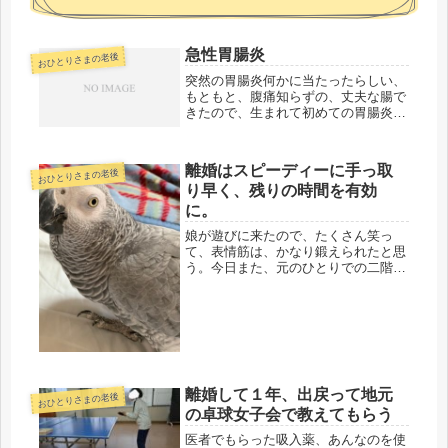
急性胃腸炎
おひとりさまの老後
突然の胃腸炎何かに当たったらしい、
もともと、腹痛知らずの、丈夫な腸で
きたので、生まれて初めての胃腸炎参
ってます、突然、気分が悪くなり、冷
や汗、思わず、血圧かと思ったけど、
噴水のように、嘔吐し、止まらない、
離婚はスピーディーに手っ取
おひとりさまの老後
頼みの綱の娘は夜勤、そのうち、孫ま
り早く、残りの時間を有効
で...
に。
娘が遊びに来たので、たくさん笑っ
て、表情筋は、かなり鍛えられたと思
う。今日また、元のひとりでの二階生
活に戻りました。普段、二人だけの会
話だから、あっと言う間に、新語を吸
収した模様（笑）明日から、うるさく
なるかも・・・(;'∀')娘は、いつの...
離婚して１年、出戻って地元
おひとりさまの老後
の卓球女子会で教えてもらう
医者でもらった吸入薬、あんなのを使