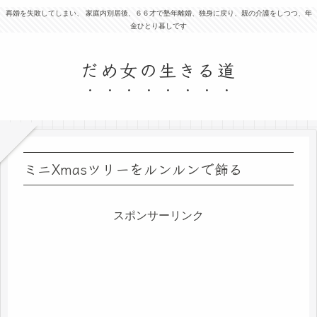
再婚を失敗してしまい、 家庭内別居後、６６才で塾年離婚、独身に戻り、親の介護をしつつ、年
金ひとり暮しです
だめ女の生きる道
ミニXmasツリーをルンルンで飾る
スポンサーリンク