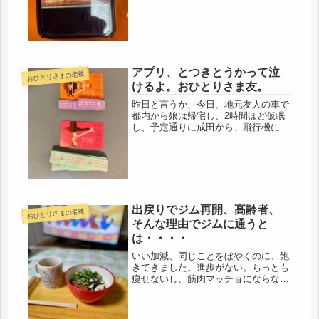
の...
アプリ、とつきとうかって泣
おひとりさまの老後
けるよ。おひとりさま友。
昨日と言うか、今日、地元友人の車で
都内から娘は帰宅し、2時間ほど仮眠
し、予定通りに成田から、飛行機に乗
れたようでした。しかし、母娘で、ゆ
っくりは話す間もなく、これはいつも
ですが・・・・あっと言う間の出来事
でした。今夜も遅くに帰宅で、明日、
早...
出戻りでジム再開、高齢者、
おひとりさまの老後
そんな理由でジムに通うと
は・・・・
いい加減、同じことをぼやくのに、飽
きてきました。進歩がない。ちっとも
痩せないし、筋肉マッチョにならない
し、血圧、下がらないし・・・言って
る間に、冬になってしまったし、どう
する気なのよ、というところ。毎日歩