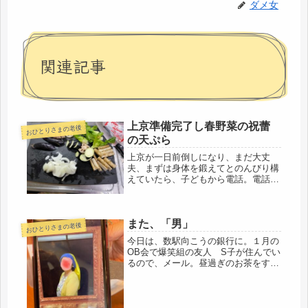
ダメ女
関連記事
上京準備完了し春野菜の祝蕾
おひとりさまの老後
の天ぷら
上京が一日前倒しになり、まだ大丈
夫、まずは身体を鍛えてとのんびり構
えていたら、子どもから電話。電話な
んて、めったにかけてこないの
に・・・？「まだ荷物送ってない
の！？間に合わないでしょ、なんでそ
また、「男」
んなにグズグズしてるの！？」・・・
おひとりさまの老後
だって( *´...
今日は、数駅向こうの銀行に。１月の
OB会で爆笑組の友人 S子が住んでい
るので、メール。昼過ぎのお茶をする
ことになりました。地元金融時代、同
じ部署ではなく、彼女は統括部門でし
たが、古くからの長いお付き合い。私
は最寄り駅まで自転車なので、彼女