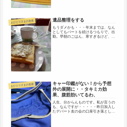
いても、ちょっと走ったぐらいじゃダ
メ...
遺品整理をする
おひとりさまの老後
もうダメかも・・・年末までは、なん
としてもパートを続けるつもりで、出
勤。早朝のごはん、寒すぎるけど、夕
食が早いのでお腹がすくので、食べる
ことにしています。食べれば、身体も
温まるような気がするから。スーパー
での数時間でまた身体中ガチガチに冷
え...
キャー印鑑がない！から予想
おひとりさまの老後
外の展開に・・タキミカ効
果、腹筋効いてるわ、
人生、分からんものです。私が言うの
も、なんですが・・・・・昨日加入し
たデパート友の会の口座引き落としの
書類を記入している時、銀口座登録の
印鑑が無いことに気が付きました。ウ
ソッ、マジ、マズイ。アホやわ。アチ