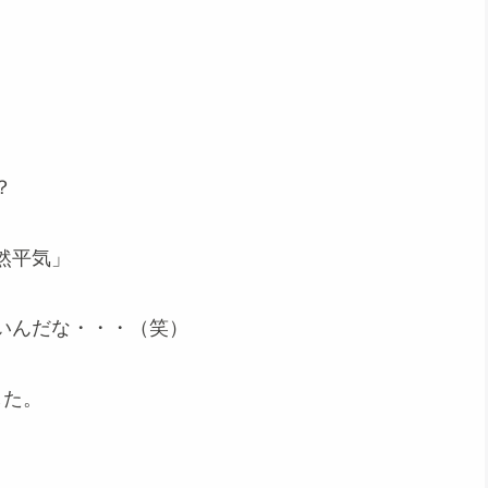
？
然平気」
いんだな・・・（笑）
した。