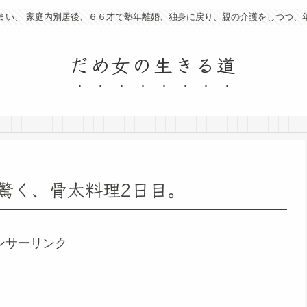
まい、 家庭内別居後、６６才で塾年離婚、独身に戻り、親の介護をしつつ、
だめ女の生きる道
驚く、骨太料理2日目。
ンサーリンク