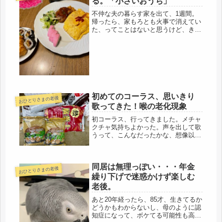
る。「小さいおうち」
不仲な夫の暮らす家を出て、1週間。
帰ったら、家もろとも火事で消えてい
た、ってことはないと思うけど、きっ
と天国だと思って過ごしているのだろ
うな。二階の私の部屋の探索をして、
ついでに二階のトイレも使っとこ、と
いう事が、去年あったので、トイレの
蓋...
初めてのコーラス、思いきり
おひとりさまの老後
歌ってきた！喉の老化現象
初コーラス、行ってきました。メチャ
クチャ気持ちよかった。声を出して歌
うって、こんなだったかな、想像以
上。最後に教室に入ったので、私は、
一番前の特等席。今日は歌集を借りて
歌いました。先生が、伴奏を弾いて下
同居は無理っぽい・・・年金
さると、自然と乗ってきました。しか
おひとりさまの老後
し、...
繰り下げで迷惑かけず楽しむ
老後。
あと20年経ったら、85才、生きてるか
どうかもわからないし、母のように認
知症になって、ボケてる可能性も高い