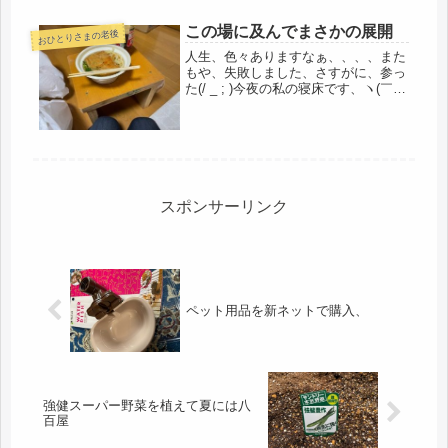
この場に及んでまさかの展開
おひとりさまの老後
人生、色々ありますなぁ、、、、また
もや、失敗しました、さすがに、参っ
た(/ _ ; )今夜の私の寝床です、ヽ(￣д
￣;)ノサッシの冷気防止シートです、
ベッドもないし、クローゼットも、
空、タンスも空、冬だと、凍え死んで
たかも(*_*)なのに、...
スポンサーリンク
ペット用品を新ネットで購入、
強健スーパー野菜を植えて夏には八
百屋