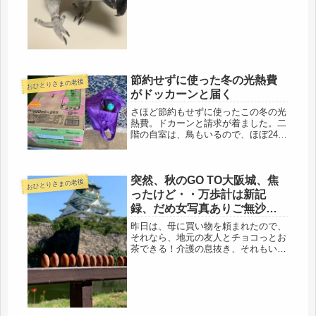
です。あと20年なんて、あっと言う間
だと思う。65才、無職、年金開始で、
何かしらのアルバイトはするつもりに
していますが、社保に加入する...
節約せずに使った冬の光熱費
おひとりさまの老後
がドッカーンと届く
さほど節約もせずに使ったこの冬の光
熱費。ドカーンと請求が着ました。二
階の自室は、鳥もいるので、ほぼ24時
間暖房。一畳用ホットカーペットは24
時間稼働。今日みたいに暖かいと、昼
の時間はゲージの暖房だけにするけ
突然、秋のGO TO大阪城、焦
ど、寒いと、ブルブル震えていま
おひとりさまの老後
す。...
ったけど・・万歩計は新記
録、だめ女写真ありご無沙汰
です
昨日は、母に買い物を頼まれたので、
それなら、地元の友人とチョコっとお
茶できる！介護の息抜き、それもいい
ねと、会うことに。ところが、いきな
り焦る展開に・・・(￣ー￣)まさか、
こんな事になるとは・・・「天気いい
から、お茶もいいけど、散歩しよ
う」...