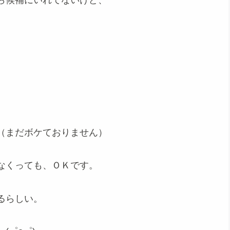
ら候補にいれてないけど、
（まだボケておりません）
なくっても、ＯＫです。
るらしい。