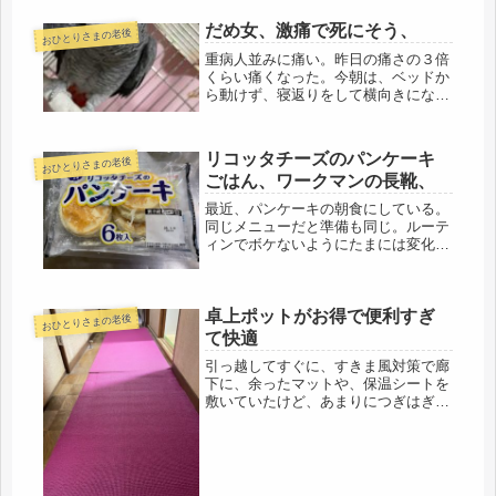
だめ女、激痛で死にそう、
おひとりさまの老後
重病人並みに痛い。昨日の痛さの３倍
くらい痛くなった。今朝は、ベッドか
ら動けず、寝返りをして横向きになっ
てから、少しづつ起きようと計画した
けれど、どこもかしこも痛い。昨夜
は、疲れて早く寝たので、朝方、トイ
リコッタチーズのパンケーキ
おひとりさまの老後
レに起きようとしても、起きられず。
ごはん、ワークマンの長靴、
尺取...
最近、パンケーキの朝食にしている。
同じメニューだと準備も同じ。ルーテ
ィンでボケないようにたまには変化
も。このスーパーは、やや高めだけ
ど、コストコ商品もあったりして、香
辛料も豊富・・・・凝った料理はしな
卓上ポットがお得で便利すぎ
いけどね（笑）見ているだけでも、飽
おひとりさまの老後
きない...
て快適
引っ越してすぐに、すきま風対策で廊
下に、余ったマットや、保温シートを
敷いていたけど、あまりにつぎはぎだ
らけで、貧乏くさいので気が滅入って
きました。それで、一番効果のあった
エアロビマットをもう1枚、百均で追
加(=ﾟωﾟ)ﾉ廊下対策に取り組みま...