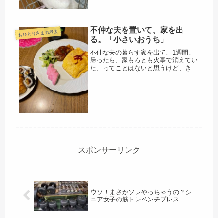
カの新し...
不仲な夫を置いて、家を出
おひとりさまの老後
る。「小さいおうち」
不仲な夫の暮らす家を出て、1週間。
帰ったら、家もろとも火事で消えてい
た、ってことはないと思うけど、きっ
と天国だと思って過ごしているのだろ
うな。二階の私の部屋の探索をして、
ついでに二階のトイレも使っとこ、と
いう事が、去年あったので、トイレの
蓋...
スポンサーリンク
ウソ！まさかソレやっちゃうの？シ
ニア女子の筋トレベンチプレス