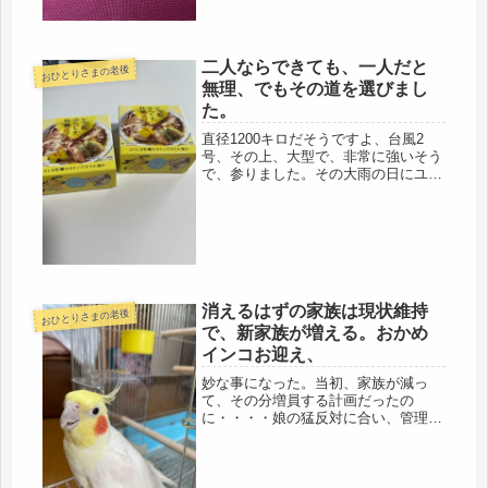
二人ならできても、一人だと
おひとりさまの老後
無理、でもその道を選びまし
た。
直径1200キロだそうですよ、台風2
号、その上、大型で、非常に強いそう
で、参りました。その大雨の日にユニ
バに行くことになったので、もうそう
なると、楽しんでくるしかないです。
地元の大阪人からは、「そんなん、ア
ホやわぁ・・・」「もったいない」
「...
消えるはずの家族は現状維持
おひとりさまの老後
で、新家族が増える。おかめ
インコお迎え、
妙な事になった。当初、家族が減っ
て、その分増員する計画だったの
に・・・・娘の猛反対に合い、管理人
さんは、一階住み、私は二階でという
暮らしのまま、レスキューのおかめイ
ンコの養子を迎える事に。昼過ぎに、
友人が、車で運んできました。ピカピ