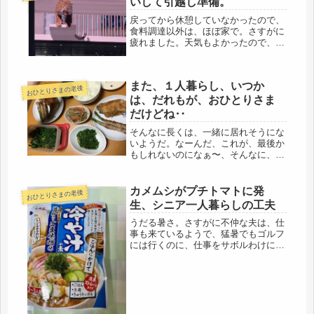
いして引越し準備。
戻ってから休憩していなかったので、
食料調達以外は、ほぼ家で。さすがに
疲れました。天気もよかったので、ま
さに洗濯日和。実家の洗濯機は小さい
ので、今のうちに大物洗いをすること
に。ベッドカバーやマルチカバー、ラ
また、１人暮らし、いつか
グ、といったデカイのを、思い切り洗
おひとりさまの老後
い...
は、だれもが、おひとりさま
だけどね‥
そんなに長くは、一緒に居れそうにな
いようだ。なーんだ、これが、最後か
もしれないのになぁ〜、そんなに、一
人暮らしって、快適な、魅力あるもの
なんだろうか、ひとり暮らしは、過
去、長い独身時代に、何度も脱出を試
カメムシがプチトマトに発
おひとりさまの老後
みたが、その度に、阻止され、とうと
生、シニア一人暮らしの工夫
う、...
うだる暑さ。さすがに不仲な夫は、仕
事も来ているようで、猛暑でもゴルフ
には行くのに、仕事をサボルわけにも
行かず、出かけて行きました。(*'▽')
とりあえず、感染して帰ってきている
可能性もあるので、最新の注意をして
暮らすことに。結局、ここ1週間...