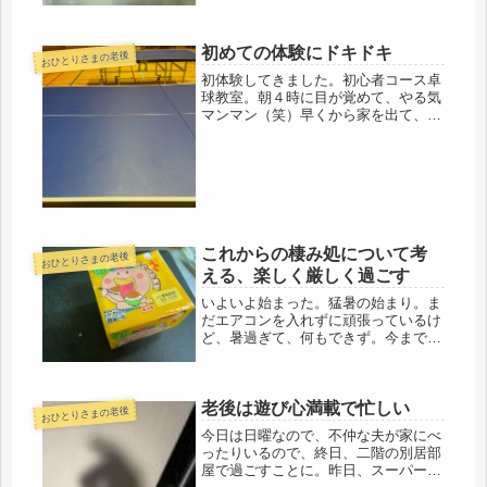
初めての体験にドキドキ
おひとりさまの老後
初体験してきました。初心者コース卓
球教室。朝４時に目が覚めて、やる気
マンマン（笑）早くから家を出て、い
ざ、体育館に。体育館の受付は、シニ
アのオジサンで、その対応がデパート
の外商レベルの丁寧さに驚く。こちら
でございます。って、なかなかバアサ
ン...
これからの棲み処について考
おひとりさまの老後
える、楽しく厳しく過ごす
いよいよ始まった。猛暑の始まり。ま
だエアコンを入れずに頑張っているけ
ど、暑過ぎて、何もできず。今までエ
アコンに慣れ切った生活だったからだ
ろうけど、通勤時は、７時過ぎに家を
出て会社にさえ入れば、暑さ知らず。
老後は遊び心満載で忙しい
関東の二階の私の生活スペースは、い
おひとりさまの老後
ま...
今日は日曜なので、不仲な夫が家にべ
ったりいるので、終日、二階の別居部
屋で過ごすことに。昨日、スーパーで