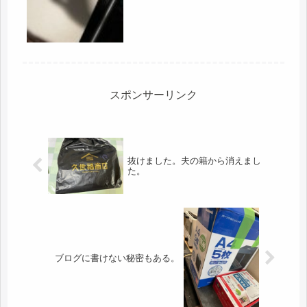
買い出しも済ませ、朝に水やりは少な
目に、午前中に、早くも、降ってきま
した。ヨウムが、雨も降っていないの
に「カミナリゴロゴロ」と言うので、
様...
スポンサーリンク
抜けました。夫の籍から消えまし
た。
ブログに書けない秘密もある。