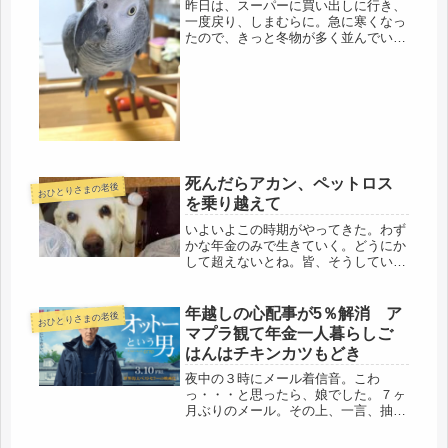
昨日は、スーパーに買い出しに行き、
一度戻り、しまむらに。急に寒くなっ
たので、きっと冬物が多く並んでいる
と思い、母の衣類や、ついでに自分の
も買いに。母は2月に入所したので、
その日、ケアメネージャーさんやいつ
ものヘルパーさんが来られ、手際よく
身...
死んだらアカン、ペットロス
おひとりさまの老後
を乗り越えて
いよいよこの時期がやってきた。わず
かな年金のみで生きていく。どうにか
して超えないとね。皆、そうしている
のだから。そう決断して、今日も、ま
ず、一歩！ジムのお試しに行くこと
に。自分の胸の裡とは別に、生きてい
年越しの心配事が5％解消 ア
おひとりさまの老後
る居る限り、日々の生活を整え、こな
マプラ観て年金一人暮らしご
して...
はんはチキンカツもどき
夜中の３時にメール着信音。こわ
っ・・・と思ったら、娘でした。７ヶ
月ぶりのメール。その上、一言、抽象
的な一言。「何のために生きてる
の？」こりゃ、大変、精神的に追い詰