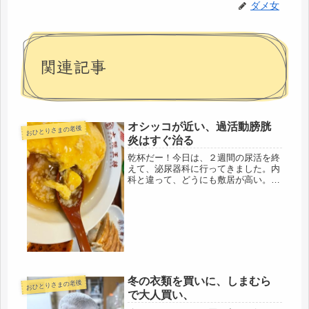
ダメ女
関連記事
オシッコが近い、過活動膀胱
おひとりさまの老後
炎はすぐ治る
乾杯だー！今日は、２週間の尿活を終
えて、泌尿器科に行ってきました。内
科と違って、どうにも敷居が高い。大
体、泌尿器科って、高齢のオッサンば
かりが集まる所だと思っていたので。
イメージが暗いし、ジジくさいという
先入観。（スミマセン、私もババくさ
い...
冬の衣類を買いに、しまむら
おひとりさまの老後
で大人買い、