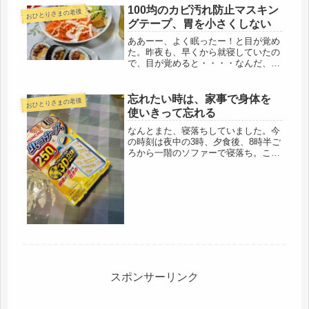
められているのかも・・・・「人は、
100均のカビ汚れ防止マスキン
おひとりさまの老後
幸せになるために生まれてきたから
グテープ、胃を小さくしない
ね」とリメー...
ああーー、よく眠ったー！と目が覚め
た。昨夜も、早くから就寝していたの
で、目が覚めると・・・・なんだ、ま
だ夜中の１時50分。ダメダメ、水分補
給し、トイレに行って、もう一度寝よ
う。気になったことがあったので、娘
忘れたい時は、家事で身体を
おひとりさまの老後
にメールを送り、スッキリ。アチラ
使いきって忘れる
は...
なんとまた、寝落ちしていました。今
の時刻は夜中の3時、夕食後、8時半ご
ろから一階のソファーで寝落ち。これ
がまた、気持ちよく、爆睡北欧家具、
モーエンセン2213関東では1階のリビ
ングにあったので、10年以上別居状態
で二階で生活していたので座っ...
スポンサーリンク