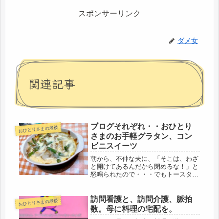
スポンサーリンク
ダメ女
関連記事
ブログそれぞれ・・おひとり
おひとりさまの老後
さまのお手軽グラタン、コン
ビニスイーツ
朝から、不仲な夫に、「そこは、わざ
と開けてあるんだから閉めるな！」と
怒鳴られたので・・・でもトースター
って使ったら、閉めるものですよね、
ホント、感じ悪い。楽しく過ごそうと
思っているのに・・・そうそう、ブロ
訪問看護と、訪問介護、脈拍
おひとりさまの老後
グの楽しみ。かんこブログさんが、シ
数。母に料理の宅配を。
ニ...