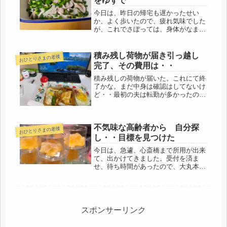
をゆずで
今日は、昨日の帰宅も遅かったせい
か、よく歩いたので、疲れ気味でした
が、これでさぼっては、身体がなま
る。鍛えなきゃいけなので、えいやと
カーブスに行ってきました。ああだこ
うだ言ってないで、まずは体力作りで
積み残し荷物が届き引っ越し
おひとりさまの老後
す。しかし、最近、不思議なんです
完了、その費用は・・
が、バア...
積み残しの荷物が届いた。これにて終
了かな。まだ中身は確認はしてないけ
ど・・最初の夫は転勤が多かったの
で、引っ越しは慣れていたでも、引っ
越しで積み残しなんて、初めての経験
( ﾟДﾟ)それで、布団もない状態で関東
不気味な高齢者から 自分探
の家にもう一泊することになったの...
おひとりさまの老後
し・・目標を見つけた
今日は、急遽、心斎橋まで所用が出来
て、出かけてきました。受付を済ま
せ、待ち時間があったので、大丸本店
をブラブラと。独身時代も、子どもの
頃からも、母に連れられて通ったおな
じみ老舗デパート。今回の改装で、中
二階は消えたけど、ここも、ここもそ
のま...
スポンサーリンク