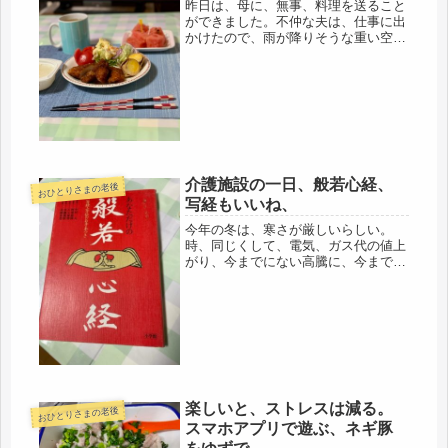
昨日は、母に、無事、料理を送ること
ができました。不仲な夫は、仕事に出
かけたので、雨が降りそうな重い空だ
ったので、夫が出発と同時に、窓全
開、強換気扇と、エアコンストリーマ
で、揚げ物を始めました。出来れば、
挙げ終わってから、シャワーも浴びた
かっ...
介護施設の一日、般若心経、
おひとりさまの老後
写経もいいね、
今年の冬は、寒さが厳しいらしい。
時、同じくして、電気、ガス代の値上
がり、今までにない高騰に、今までに
ない思い切った対策とは、どんな対策
なのか、見物だ。明日から、かなり気
温は下がるようなので、施設入所の
際、冬ものは、セーターまで全部そろ
え、届...
楽しいと、ストレスは減る。
おひとりさまの老後
スマホアプリで遊ぶ、ネギ豚