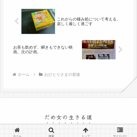
これからの棲み処について考える、
楽しく厳しく過ごす
お茶も飲めず、瞬きもできない映
画。次の計画。
ホーム
おひとりさまの老後
だめ女の生きる道
© 2015 だめ女の生きる道.
ホーム
検索
トップ
サイドバー