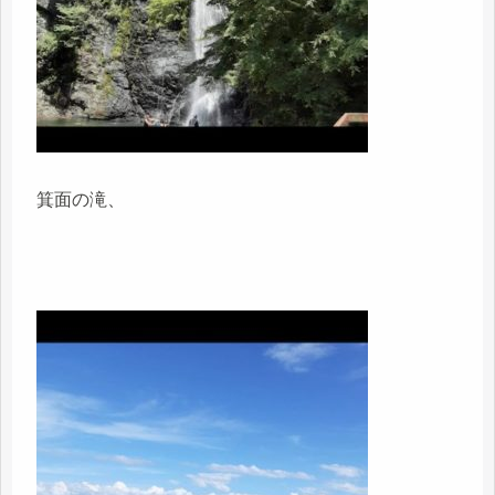
箕面の滝、