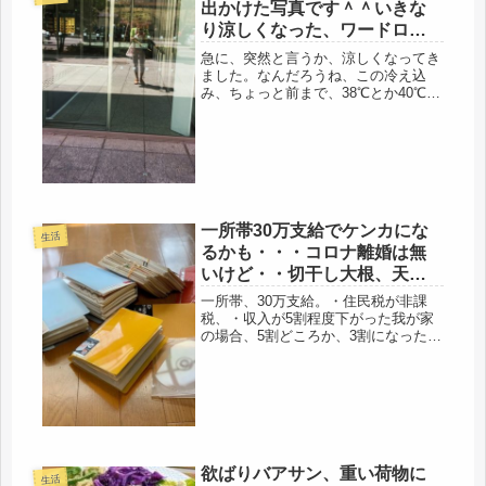
出かけた写真です＾＾いきな
り涼しくなった、ワードロー
ブ、考えよっ・・焼きソバ３
急に、突然と言うか、涼しくなってき
連
ました。なんだろうね、この冷え込
み、ちょっと前まで、38℃とか40℃と
か言ってたのに・・・・(・_・;)昨日
は、真夏の通勤着で出発したので、
超、寒かったです。西じゃ有り得ない
わ、10月でもまだ暑い。関東って...
一所帯30万支給でケンカにな
生活
るかも・・・コロナ離婚は無
いけど・・切干し大根、天ぷ
ら蕎麦
一所帯、30万支給。・住民税が非課
税、・収入が5割程度下がった我が家
の場合、5割どころか、3割になった。
なので、該当すると思うのだけ
ど・・・・絶対、揉めるね、( ﾟДﾟ)浮
かんできますよ、ありありと。家庭内
別居の所帯ですので・・・食費も生
活...
欲ばりバアサン、重い荷物に
生活