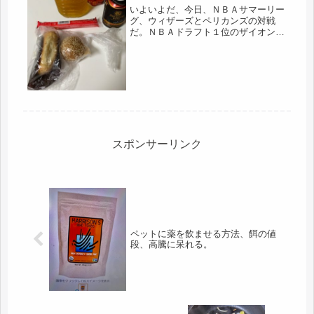
ｗ
いよいよだ、今日、ＮＢＡサマーリー
グ、ウィザーズとペリカンズの対戦
だ。ＮＢＡドラフト１位のザイオン
と、９位の八村が出場。見たいけど
ね、仕事だわ・・・残念。でも、明日
は休み、帰ったら、ネットで至福の時
間だね、ゆっくり楽しもう。だから、
お願い、...
スポンサーリンク
ペットに薬を飲ませる方法、餌の値
段、高騰に呆れる。