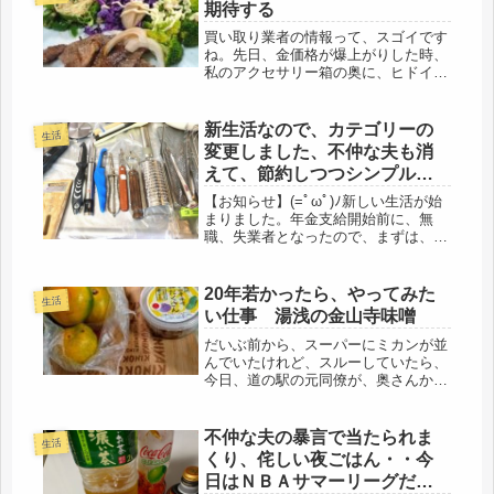
期待する
買い取り業者の情報って、スゴイです
ね。先日、金価格が爆上がりした時、
私のアクセサリー箱の奥に、ヒドイ状
態で数十年（笑）眠り続けていたネッ
クレスを見つけたので、買い取り業者
に査定してもらいました。その日は、
新生活なので、カテゴリーの
生活
最高値だったらしく、「明日、下がる
変更しました、不仲な夫も消
と...
えて、節約しつつシンプルラ
イフ満喫中。
【お知らせ】(=ﾟωﾟ)ﾉ新しい生活が始
まりました。年金支給開始前に、無
職、失業者となったので、まずは、節
約し、ライフスタイルもシンプルにし
て行こうと思います。気持ちも切り替
えてね、ブログのカテゴリーも変更す
20年若かったら、やってみた
生活
る事にしました。・シニアブログの...
い仕事 湯浅の金山寺味噌
だいぶ前から、スーパーにミカンが並
んでいたけれど、スルーしていたら、
今日、道の駅の元同僚が、奥さんから
のお使いで、早生ミカンと味噌を持っ
てきてくれました。奥さんが、和歌山
の湯浅に行かれた時のお土産で、和歌
不仲な夫の暴言で当たられま
生活
山は、ミカンの本場だし・・・湯浅
くり、侘しい夜ごはん・・今
は、...
日はＮＢＡサマーリーグだｗ