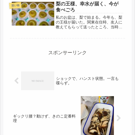
梨の王様、幸水が届く、今が
買い物
食べごろ
私のお盆は、梨で始まる。今年も、梨
の王様が届いた。関東在住時、友人に
教えてもらって送ったところ、当時80
代の母が、「こんな美味しい梨、８０
年生きてきて、初めて食べたわ」と言
った。母のことだから、美味しい物を
食べてきただろうに、この梨は、想
像...
スポンサーリンク
ショックで、ハンスト状態。一言も
喋らず。
ギックリ腰？動けず、きのこ定番料
理