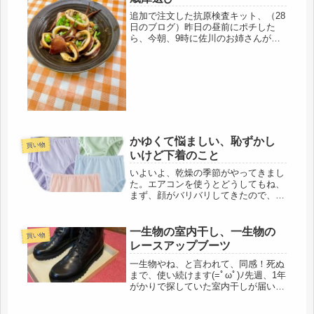
追加で注文した抗原検査キット、（28
日のブログ）昨日の昼前にポチした
ら、今朝、9時に佐川のお姉さんが配
達してくれました。早っ！従来の物と
は異なり、「変異株用」という事にな
るらしいです。今回の検査は、オエー
って言わなくていい唾液検査仕様でし
た...
かゆくて悩ましい、恥ずかし
買い物
いけど下着のこと
いよいよ、乾燥の季節がやってきまし
た。エアコンを使うとどうしてもね、
まず、顔がバリバリしてきたので、し
っかりナイトクリームは塗っていま
す。その次は、かかと、踵は、お風呂
でよくこすって、風呂上りに、クリー
一生物の室内干し、一生物の
買い物
ムを。問題は身体、アチコチ、かゆ
レースアップブーツ
い。だ...
一生物やね、と言われて、同感！死ぬ
まで、使い続けます(=ﾟωﾟ)ﾉ先週、1年
がかりで探していた室内干しが届い
た。一人暮らし１年目は、何かと物入
りなので、我慢しました。ところが、