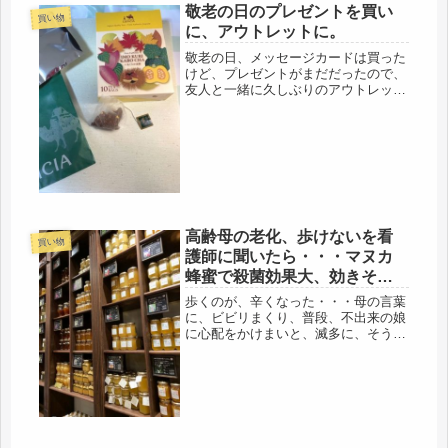
ここ最近の天候の不順、秋は飛ばし
敬老の日のプレゼントを買い
買い物
て、真冬になってしまうし、台風並...
に、アウトレットに。
敬老の日、メッセージカードは買った
けど、プレゼントがまだだったので、
友人と一緒に久しぶりのアウトレット
に行ってきました。少し前まで感染者
数が爆発していたけど、少しずつ減っ
てきて、テドロスさんが、新型コロナ
の終わりの話までされていたので、そ
ろ...
高齢母の老化、歩けないを看
買い物
護師に聞いたら・・・マヌカ
蜂蜜で殺菌効果大、効きそう
（笑）
歩くのが、辛くなった・・・母の言葉
に、ビビリまくり、普段、不出来の娘
に心配をかけまいと、滅多に、そうい
う弱音を吐かないのに、いよいよ緊急
事態宣言か・・。相談する相手
は・・・自己破産し、借金踏み倒して
行方不明のきょうだい、これじゃ、話
にならな...