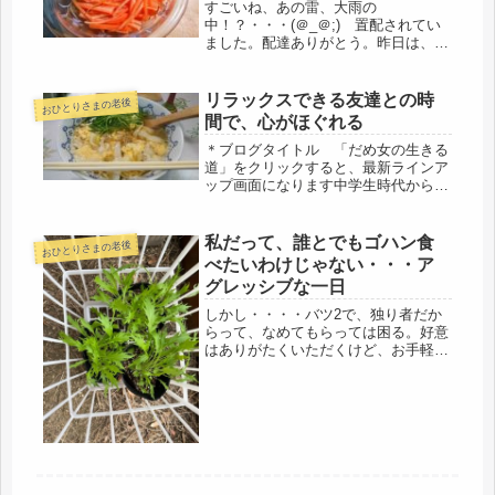
すごいね、あの雷、大雨の
中！？・・・(＠_＠;) 置配されてい
ました。配達ありがとう。昨日は、大
音量の雷と雨音だった。雨戸を替えて
おいて、よかった。築60年の雨風にさ
らされて、引っ越した時は、あばら家
リラックスできる友達との時
おひとりさまの老後
だったので、雨戸の本体はしっかりし
間で、心がほぐれる
ていて...
＊ブログタイトル 「だめ女の生きる
道」をクリックすると、最新ラインア
ップ画面になります中学生時代からの
友人に会う。思えば、その数年前はラ
ンドセル時代だから、思えば長い付き
合いで、50数年。自慢の友人だ。（ス
私だって、誰とでもゴハン食
おひとりさまの老後
ポーツ万能）彼女は、40代後半で夫...
べたいわけじゃない・・・ア
グレッシブな一日
しかし・・・・バツ2で、独り者だか
らって、なめてもらっては困る。好意
はありがたくいただくけど、お手軽な
女ではありません。今日は、アグレッ
シブな一日。朝から卓球教室。今日
は、サーブと強く打ち返すボールの練
習。下手でも２０回近くラリーが続よ
うに...