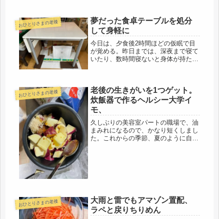
人に騙されたり、裏切られたり、とい
う事がなかったのかもしれない。「裏
切られる」というのは、どこか、自分
夢だった食卓テーブルを処分
おひとりさまの老後
自身が過度の期待をしていた結果だと
して身軽に
思...
今日は、夕食後2時間ほどの仮眠で目
が覚める。昨日までは、深夜まで寝て
いたり、数時間寝ないと身体が持たな
かったけど、やっと余裕が出てきた証
拠。大物を片付けたので、収納場所の
入れ替えや、細かい作業に移りまし
老後の生きがいを1つゲット。
た。でも、今日は、ずっと使いたいと
おひとりさまの老後
思っ...
炊飯器で作るヘルシー大学イ
モ、
久しぶりの美容室パートの職場で、油
まみれになるので、かなり短くしまし
た。これからの季節、夏のように自然
乾燥では寒くて寝れないですから。こ
れでも、かなり切ったのだけど、首が
短いので、カッコよくない。ショート
が似合う人に憧れるけど、無いものね
だ...
大雨と雷でもアマゾン置配、
おひとりさまの老後
ラペと戻りちりめん