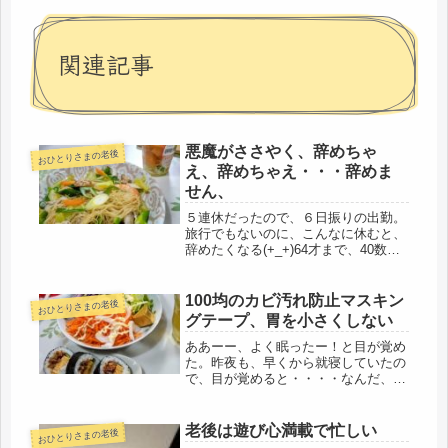
関連記事
悪魔がささやく、辞めちゃ
おひとりさまの老後
え、辞めちゃえ・・・辞めま
せん、
５連休だったので、６日振りの出勤。
旅行でもないのに、こんなに休むと、
辞めたくなる(+_+)64才まで、40数年
働いてきた後のオマケなので、もうい
いんじゃないの？と悪魔がささやく。
最終職歴ソフトバンクで終わらせてお
100均のカビ汚れ防止マスキン
おひとりさまの老後
けばいいのに、何をスキ好んで...
グテープ、胃を小さくしない
ああーー、よく眠ったー！と目が覚め
た。昨夜も、早くから就寝していたの
で、目が覚めると・・・・なんだ、ま
だ夜中の１時50分。ダメダメ、水分補
給し、トイレに行って、もう一度寝よ
う。気になったことがあったので、娘
老後は遊び心満載で忙しい
おひとりさまの老後
にメールを送り、スッキリ。アチラ