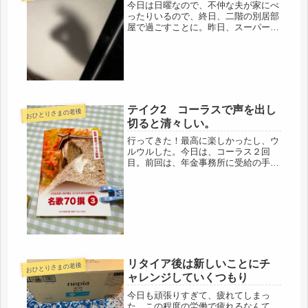
今日は日曜なので、不仲な夫が家にべ
は...
ったりいるので、終日、二階の別居部
屋で過ごすことに。昨日、スーパーで
買い出しも済ませ、朝に水やりは少な
目に、午前中に、早くも、降ってきま
した。ヨウムが、雨も降っていないの
に「カミナリゴロゴロ」と言うので、
様...
テイク2 コーラスで声を出し
おひとりさまの老後
切ると清々しい。
行ってきた！最高に楽しかったし、ウ
ルウルした。今日は、コーラス２回
目。前回は、年金事務所に受給の手続
きでお休み。心待ちにした２回目だっ
た。今日は、テキスト、歌集をいただ
きました。勿論、無料でなく、購入す
るのですが('ω')ノこのコーラスの団...
リタイア後は新しいことにチ
おひとりさまの老後
ャレンジしていくつもり
今日も頑張りすぎて、疲れてしまっ
た。この程度の労働で疲れるなんて、