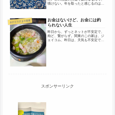
情けない。年を取ったと感じるのは80
代になってからの話。まだ60代では若
輩すぎる。生意気だ。僭越だろ、とに
かくゴミ収集日は、朝から燃える(=ﾟ
お金はないけど、お金には釣
ωﾟ)ﾉ粗大ゴミでなくとも、処分...
おひとりさまの老後
られない人生
昨日から、ずっとネットが不安定で、
殆ど、繋がらず。関東のこの家は、ジ
ェイコム、昨日は、天気も不安定で3
連休最終日、家でネットを利用する人
が多かった？夜になっても繋がらない
ので、諦めて寝ました。今、夫が仕事
に出かけたので、チューナーを確認。
ど...
スポンサーリンク