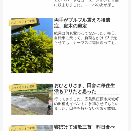
というハードなコース、スルンと胃袋
に収まりました。ユニバの友が探して
くれた天ぷら屋で・・・・初めてこの
ブログを読んでくださる方に、ユニバ
の友の説明をしておいた方がよいと思
両手がブルブル震える後遺
おひとりさまの老後
うので、地元大阪の金融時代の同僚
症、庭木の剪定
で、...
結局は何も変わってなかった。毎日、
自転車に乗って、負荷をかけて3で走
らせても、カーブスに毎日通っても、
卓球を始めても、毎朝、甘酒の豆乳割
りを飲んでも、通販生活のイワシせん
べいを食べても、おじゃこを食べて
も、金山寺味噌を食べても・・・・・
昨日...
おひとりさま、田舎に移住生
おひとりさまの老後
活もアリだと思った
行ってきました。広島県庄原市東城町
の田植えイベントに参加させてもらい
ました。田舎を持たない大阪が故郷、
生まれた時から川と言えば、道頓堀と
土佐堀川、淀川しか知らない浪速女
（笑）その昔は、日本でも有数のマズ
寝ぼけて短歌三首 昨日食べ
イ水で育ったのですが、（現在は改
おひとりさまの老後