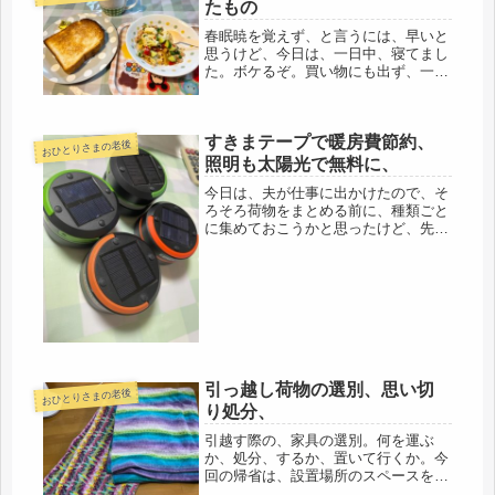
善）今...
たもの
春眠暁を覚えず、と言うには、早いと
思うけど、今日は、一日中、寝てまし
た。ボケるぞ。買い物にも出ず、一日
自宅に籠ることに。確定申告は無事終
了したものの、年明けからの書類整理
がムチャクチャ、母の介護関係も多い
すきまテープで暖房費節約、
ので、今日は腰を据えて、書類整理と
おひとりさまの老後
計...
照明も太陽光で無料に、
今日は、夫が仕事に出かけたので、そ
ろそろ荷物をまとめる前に、種類ごと
に集めておこうかと思ったけど、先
ず、何よりも、体力増強で、カーブス
に。友人と偶然、一緒になったので、
ランチにも行きました。終わるのを待
つ間に、百均で、スキマテープの大人
買い...
引っ越し荷物の選別、思い切
おひとりさまの老後
り処分、
引越す際の、家具の選別。何を運ぶ
か、処分、するか、置いて行くか。今
回の帰省は、設置場所のスペースを測
ってくるつもりもあったけど、雑草抜