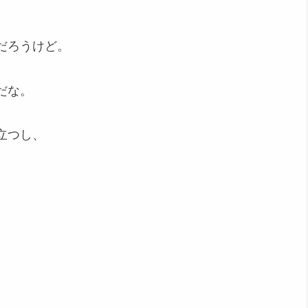
だろうけど。
だな。
立つし、