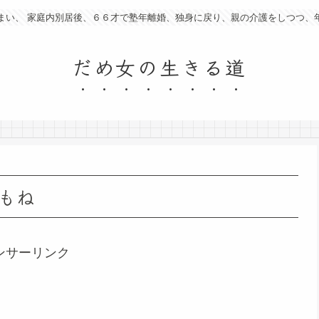
まい、 家庭内別居後、６６才で塾年離婚、独身に戻り、親の介護をしつつ、
だめ女の生きる道
もね
ンサーリンク