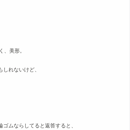
、
長く、美形。
もしれないけど、
輪ゴムならしてると返答すると、