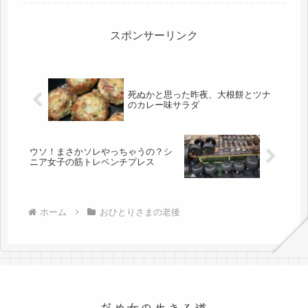
う。気になったことがあったので、娘
にメールを送り、スッキリ。アチラ
は...
スポンサーリンク
死ぬかと思った昨夜、大根餅とツナ
のカレー味サラダ
ウソ！まさかソレやっちゃうの？シ
ニア女子の筋トレベンチプレス
ホーム
おひとりさまの老後
だめ女の生きる道