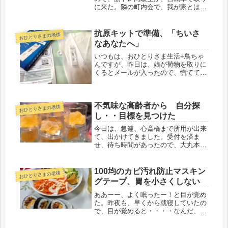
に来た。隣の町内会で、我が家とは。
チャリで5分以内の距離。まさかね、
こんな近くの友人ができるとは思いも
しなかった。筋トレジムで、指導員の
抗原キットで準備、「ちいさ
おひとりさまの老後
先生に彼女も４月から来られてます
なあなたへ」
よ、...
いつもは、おひとりさま生活+鳥ちゃ
んですが、昨日は、娘が荷物を取りに
くるとメールが入ったので、慌てて、
準備しておいた抗原検査キットで、ウ
ィルスを調べました。深く入れるの
は、オウェーとなるけど、しっかり調
不気味な高齢者から 自分探
べておこうと、頑張って、のどの奥と
おひとりさまの老後
鼻の...
し・・目標を見つけた
今日は、急遽、心斎橋まで所用が出来
て、出かけてきました。受付を済ま
せ、待ち時間があったので、大丸本店
をブラブラと。独身時代も、子どもの
頃からも、母に連れられて通ったおな
じみ老舗デパート。今回の改装で、中
100均のカビ汚れ防止マスキン
おひとりさまの老後
二階は消えたけど、ここも、ここもそ
グテープ、胃を小さくしない
のま...
ああーー、よく眠ったー！と目が覚め
た。昨夜も、早くから就寝していたの
で、目が覚めると・・・・なんだ、ま
だ夜中の１時50分。ダメダメ、水分補
給し、トイレに行って、もう一度寝よ