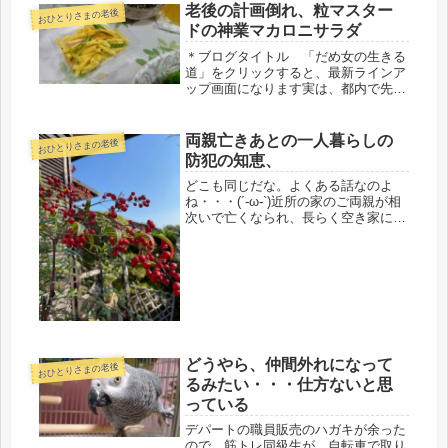
老後の計画倒れ、粒マスター
おひとりさまの老後
ドの神業マカロニサラダ
＊ブログタイトル 「だめ女の生きる
道」をクリックすると、最新ラインア
ップ画面になります実は、都内で先日
の中学幼馴染と一緒に住む計画を立て
ていたことがあった。場所は、大谷選
手が、奥様と噂の方と初めて会ったと
両親亡きあとの一人暮らしの
おひとりさまの老後
言われているナショナルトレーニング
防犯の知恵、
セ...
どこも同じだな。よくある話なのよ
ね・・・(´-ω-`)近所の家のご両親が相
次いで亡くなられ、長らく空き家にな
っていた家が、売りに出された。の
が、前回の帰省の際、それからに数か
月、古い家なので買い手がなかったよ
うで、今回、更地にすることになっ...
どうやら、仲間外れになって
おひとりさまの老後
るみたい・・・仕方ないと思
っている
デパートの職員販売のハガキが余った
ので、筋トレ同級生が、自転車で取り