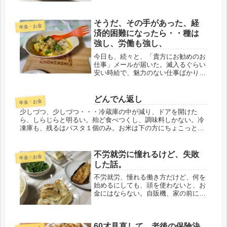
ているけど、節約も続くと大変なんだ
ろうな。今日、新しい職場で、同じ係
そうだ、その手があった、経
りに配属になったオバサン。なんだ
年金・お金
か、気に...
済的困難になったら・・種は
強し、労働も強し、
今日も、続々と、「貴方にお勧めのお
仕事」メールが届いた。滅入るぐらい
安い時給で、魅力のない仕事ばかり。
よくこんなに集めたものだな。中に
は、「〇△◇さんにお届けするピッタ
リな仕事」って、それは、あんまり
どんでん返し
年金・お金
だ、と言うのもやってくる。こういう
少しづつ、少しづつ・・・冷蔵庫の中が減り、ドアを開けた
時は、...
ら、しらじらと明るい。殆ど食べつくし、調味料しかない。冷
凍庫も、残るはパスタ１個のみ。お米は下の方にちょこっと見
えてるので、あと３号が２回分くらいかな・・・。こういう
の、すごく貧乏っぽい...
不労就労に憧れるけど、失敗
年金・お金
した話。
不労就労、憧れる働き方だけど、何を
始めるにしても、頭を使わないと、お
金にはならない。自販機、家の前に置
いてみようかな。株売買や、ＦＸな
ど、その手のお金儲けは、はっきり言
ってリスクも高い。ほんと、後悔して
60才見直して、老後の保険決
いる。親父が「素人は株に手をだす