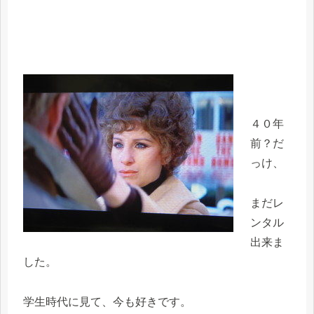
４０年
前？だ
っけ、
まだレ
ンタル
出来ま
した。
学生時代に見て、今も好きです。