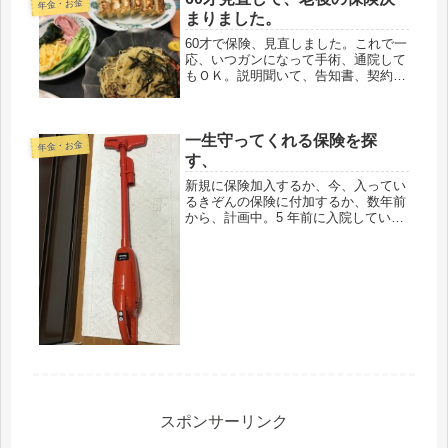
年金・お金
な」と...
まりました。
60才で保険、見直しました。これで一
応、いつガンになって手術、通院して
もＯＫ。説明聞いて、告知書、契約書
にサインしただけだけど、一仕事した
気持ち。これで肩の荷が下りた気分で
す。元々、加入していたガン保険は、
一生守ってくれる保険を探
ガンと診断されても100万、通院で...
年金・お金
す、
新規に保険加入するか、今、入ってい
るきぞんの保険に付加するか、数年前
から、計画中。5 年前に入院している
ので、それが問題。国民共済などの、
だれでもすぐ入れる保険でも、必ず、
告知しないといけないので、５年以内
の入院があると入れないか、保険料
が...
スポンサーリンク