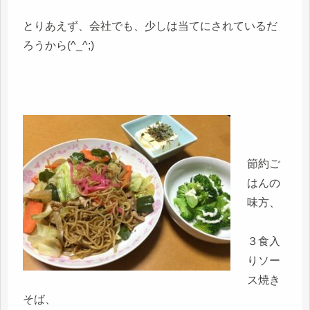
とりあえず、会社でも、少しは当てにされているだ
ろうから(^_^;)
節約ご
はんの
味方、
３食入
りソー
ス焼き
そば、