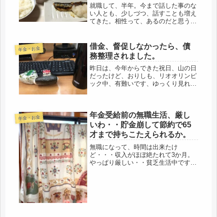
も居る。
就職して、半年。今まで話した事のな
い人とも、少しづつ、話すことも増え
てきた。相性って、あるのだと思うけ
ど、もう一つ、話が膨らまない他人も
居れば、おお、そうなんだと、楽しい
人も居る。どちらにしても、仕事の合
借金、督促しなかったら、債
年金・お金
間なので(^_^;)そんなには、話せ...
務整理されました。
昨日は、今年からできた祝日、山の日
だったけど、おりしも、リオオリンピ
ック中、有難いです、ゆっくり見れま
した。途中、母に電話すると、今から
進物に行くとかで、この暑さ、倒れら
れても困るのでかわりに行くことに。
年金受給前の無職生活、厳し
お盆前のデパートというの、混みます
年金・お金
ね...
いわ・・貯金崩して節約で65
才まで持ちこたえられるか。
無職になって、時間は出来たけ
ど・・・収入がほぼ絶たれて3か月。
やっぱり厳しい・・貧乏生活中です。
入ってくるお金は、不仲な夫からの1
万の経理報酬と、後期厚生年+企業年
金のみ。足りるわけないです。( 一一)
昨日も歯医者で3,000円。虫歯は無
く...