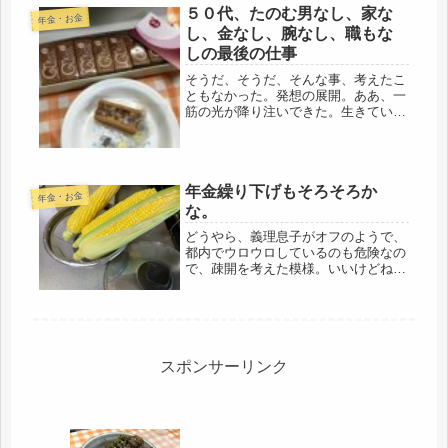
５０代、たのむ男なし、家な
年金・お金
し、金なし、腕なし、職もな
しの最後の仕事
そうだ、そうだ、そんな事、考えたこ
ともなかった。発想の展開。ああ、一
筋の光が降り注いできた。生きてい行
ける望みを見つけたような気がしま
す。思えば、何度も結婚し、当然、離
婚もし、たのむ男なし、家なし、金な
し、腕なし、職もなし。笑えるくらい
年金繰り下げもそろそろか
何も...
年金・お金
な。
どうやら、義理息子がオフのようで、
都内でウロウロしているのも危険なの
で、疎開を考えた模様。いいけどね、
はるばる1時間かけてやってきまし
た。県内の大型商業施設の温泉が大規
模で新しく、6月に体験した所、超よ
かった様子。都内の爆発的な感染者数
の増...
スポンサーリンク