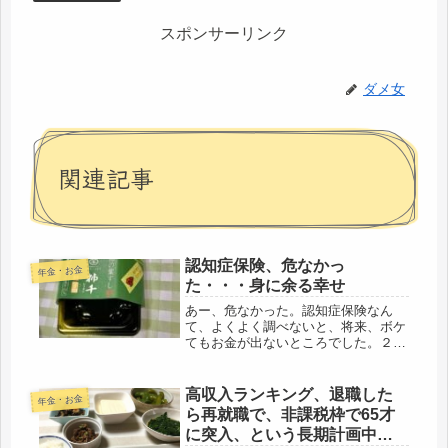
スポンサーリンク
ダメ女
関連記事
認知症保険、危なかっ
年金・お金
た・・・身に余る幸せ
あー、危なかった。認知症保険なん
て、よくよく調べないと、将来、ボケ
てもお金が出ないところでした。２週
間ほど前、思い立って、調べたのが朝
日生命の認知症保険・・・・「認知
症、最大1000万の一時金で手厚く保
高収入ランキング、退職した
年金・お金
障」いや、こういうのは落とし穴があ
ら再就職で、非課税枠で65才
るは...
に突入、という長期計画中の