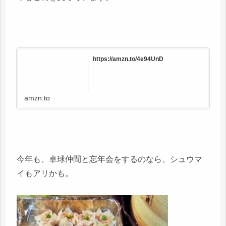
https://amzn.to/4e94UnD
amzn.to
今年も、卓球仲間と忘年会をするのなら、シュウマ
イもアリかも。