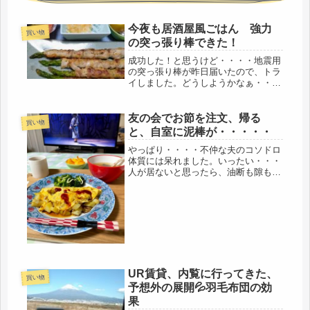
今夜も居酒屋風ごはん 強力
買い物
の突っ張り棒できた！
成功した！と思うけど・・・・地震用
の突っ張り棒が昨日届いたので、トラ
イしました。どうしようかなぁ・・・
と考えると、５秒以上考えると、でき
ない理由を並べて逃げようとするの
で、即、取り掛かりました。２種類ポ
友の会でお節を注文、帰る
買い物
チして、山善の突っ張り棒は、しっか
と、自室に泥棒が・・・・・
り、...
やっぱり・・・・不仲な夫のコソドロ
体質には呆れました。いったい・・・
人が居ないと思ったら、油断も隙もあ
りゃしない。早い時間に外出から帰る
と、トラックが・・・夫の姿は確認で
きず・・・静かにドアを開けて入る
と、慌てて、二階から、降りてきた様
子。...
UR賃貸、内覧に行ってきた、
買い物
予想外の展開💦羽毛布団の効
果