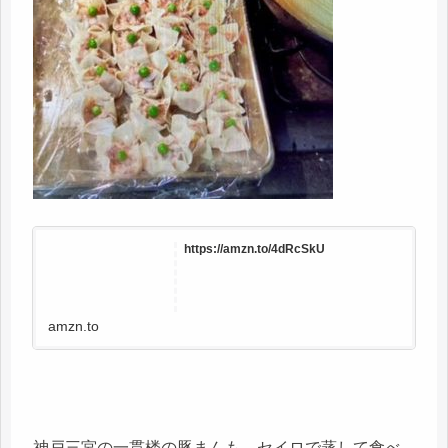
https://amzn.to/4dRcSkU
amzn.to
神戸三宮の一貫楼の豚まんも、セイロで蒸して食べ