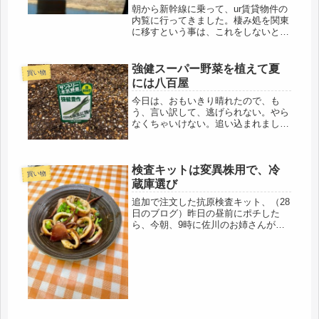
朝から新幹線に乗って、ur賃貸物件の
内覧に行ってきました。棲み処を関東
に移すという事は、これをしないと始
まらないので。早朝から、最寄りの駅
まで歩き（帰りはタクシーなので）新
幹線チケット売り場へ。ジパング倶楽
強健スーパー野菜を植えて夏
買い物
部の会員なので、３割引きでチケッ
には八百屋
ト...
今日は、おもいきり晴れたので、も
う、言い訳して、逃げられない。やら
なくちゃいけない。追い込まれまし
た。気合入れて、野菜の苗を植えまし
た。ここ数日、雨だったので、おとな
しく待っていてくれましたがゴーヤ３
検査キットは変異株用で、冷
株、スーパーゴーヤ、だって（笑）強
買い物
そうで...
蔵庫選び
追加で注文した抗原検査キット、（28
日のブログ）昨日の昼前にポチした
ら、今朝、9時に佐川のお姉さんが配
達してくれました。早っ！従来の物と
は異なり、「変異株用」という事にな
るらしいです。今回の検査は、オエー
って言わなくていい唾液検査仕様でし
た...