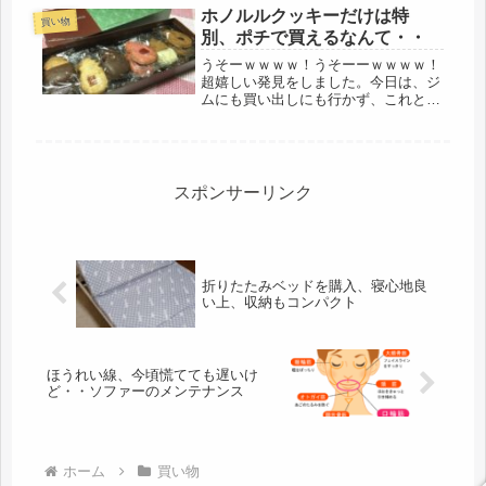
ホノルルクッキーだけは特
買い物
別、ポチで買えるなんて・・
うそーｗｗｗｗ！うそーーｗｗｗｗ！
超嬉しい発見をしました。今日は、ジ
ムにも買い出しにも行かず、これと言
って、活動せず、凹んでいた一日でし
たが、嬉しいことがありました。そろ
そろ・・お節は作らないけど、オヤツ
ぐらいは、準備しておこうと探してい
た...
スポンサーリンク
折りたたみベッドを購入、寝心地良
い上、収納もコンパクト
ほうれい線、今頃慌てても遅いけ
ど・・ソファーのメンテナンス
ホーム
買い物