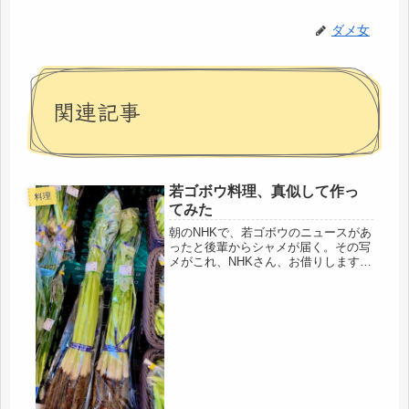
ダメ女
関連記事
若ゴボウ料理、真似して作っ
料理
てみた
朝のNHKで、若ゴボウのニュースがあ
ったと後輩からシャメが届く。その写
メがこれ、NHKさん、お借りします。
うちはNHKが見れないのです（;´д
｀）今まさに収穫時らしい。それな
ら、そろそろこちらにも流通してきて
いるのでは・・・で、銀行まわりの...