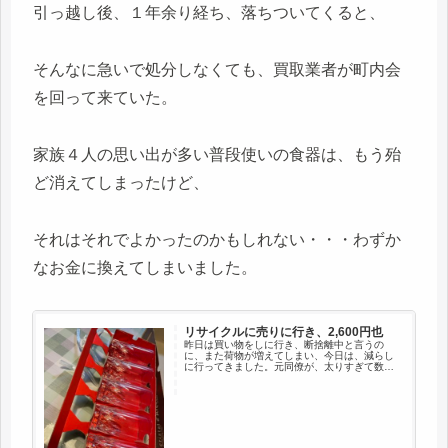
引っ越し後、１年余り経ち、落ちついてくると、
そんなに急いで処分しなくても、買取業者が町内会
を回って来ていた。
家族４人の思い出が多い普段使いの食器は、もう殆
ど消えてしまったけど、
それはそれでよかったのかもしれない・・・わずか
なお金に換えてしまいました。
リサイクルに売りに行き、2,600円也
昨日は買い物をしに行き、断捨離中と言うの
に、また荷物が増えてしまい、今日は、減らし
に行ってきました。元同僚が、太りすぎて数年
前のスーツが着れなくなり、クローゼットがパ
ンパンなので（現在も通勤）奥様から、売って
来いの指令。前から処分したいけど...