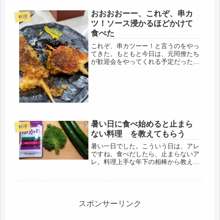
ので、真央ちゃんのロフティーのホテ
ルピローを教えてあげたのですが、二
おおおおーー、これぞ、串カ
料理
種類の高さがあるので、タオル持参で
ツ！ソース浸かるほどかけて
お...
食べた
これぞ、串カツーー！と言うのをやっ
てきた。もともと今日は、元同僚たち
が歓迎会をやってくれる予定だったけ
ど、参加女子の急用で、オッサン同僚
と二人になったので、雨は降ってる
し、メチャ寒いので、雨にぬれずに歩
ける大阪でもディープな街、日本一長
い商...
暑い日に食べ始めると止まら
料理
ない料理 を教えてもらう
暑い一日でした。こういう日は、アレ
ですね。食べだしたら、止まらないア
レ。料理上手な年下の相棒から教えて
もらいました。レシピは至って簡単。
材料も安いし、少ない。味見させても
らって、即、( ..)φメモメモすぐ忘れる
ので。材料は↓コレと、ちくわ...
スポンサーリンク