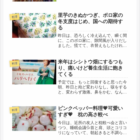
里芋のきぬかつぎ、ボロ家の
料理
冬支度はじめ、国への期待す
る
昨日は、恐ろしく冷え込んで、瞬く間
に、このボロ家に、隙間風が入りだし
ました。慌てて、衣替えもしたけれ
ど、暖房の準備も。まずは、トイレの
パネルヒーター。160ｗなので、２４
時間、冬季はずっとつけっぱなし。実
来年はシシトウ畑にするつも
料理
家に戻ったのが11月、すぐ寒くな
り、痛いけど養生生活に飽き
り、...
てくる
予定では、もっと回復すると思った今
朝、昨日と殆ど変わりなし。咳をする
と、変わらず激痛。鼻をかむ、なんて
恐ろしくてできない。あれだけ鍛えて
きたのに、治癒力が悪いです。でも、
事故後数日のあの恐怖期間からは脱し
ピンクペッパー料理💗可愛い
料理
たようです。朝、いつもよりは気持
すぎ💗 枕の高さ較べ
ち、...
今日は、近所の友人と枕較べ会と言い
つつ、睡眠会議💦首と肩、頭とコリコ
リになっていて、朝起きると不調らし
い。私も数年前まで、その通りだった